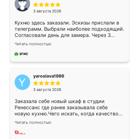
3 августа 2026
Кухню здесь заказали. Эскизы прислали в
телеграмм. Выбрали наиболее подходящий.
Согласовали день для замера. Через 3
недели кухня была уже готова. Остались
Читать полностью
довольны работой. Спасибо Ренессанс
мебель за качественную работу!
yaroslava1986
3 августа 2026
Заказала себе новый шкаф в студии
Ренессанс где ранее заказывала себе
новую кухню.Чего искать, когда качеством
вполне довольна. Служит кухня уже почти
Читать полностью
два года, нареканий нет.