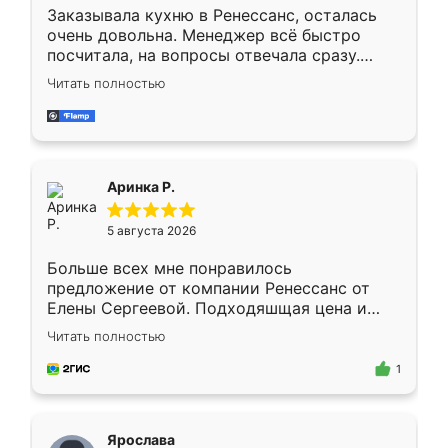
Заказывала кухню в Ренессанс, осталась
очень довольна. Менеджер всё быстро
посчитала, на вопросы отвечала сразу.
Замерщик приехал в субботу, подошёл к
Читать полностью
делу со всей ответственностью. Собрали
за день, ребята работали аккуратно, даже
пыли почти не было. Качество отличное,
ящики ходят плавно, ничего не скрипит.
Всё подошло как влитое.
Аринка Р.
5 августа 2026
Больше всех мне понравилось
предложение от компании Ренессанс от
Елены Сергеевой. Подходяшщая цена и
короткие сроки изготовления. Приехавший
Читать полностью
для замера сотрудник Владислав
предложил по моему эскизу самый
1
подходящий вариант шкафа. Немного его
видоизменил, получилось даже лучше, чем
я хотела.
Ярослава