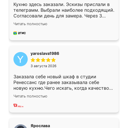
Кухню здесь заказали. Эскизы прислали в
телеграмм. Выбрали наиболее подходящий.
Согласовали день для замера. Через 3
недели кухня была уже готова. Остались
Читать полностью
довольны работой. Спасибо Ренессанс
мебель за качественную работу!
yaroslava1986
3 августа 2026
Заказала себе новый шкаф в студии
Ренессанс где ранее заказывала себе
новую кухню.Чего искать, когда качеством
вполне довольна. Служит кухня уже почти
Читать полностью
два года, нареканий нет.
Ярослава