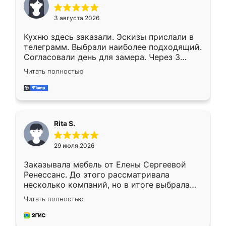
3 августа 2026
Кухню здесь заказали. Эскизы прислали в
телеграмм. Выбрали наиболее подходящий.
Согласовали день для замера. Через 3
недели кухня была уже готова. Остались
Читать полностью
довольны работой. Спасибо Ренессанс
мебель за качественную работу!
Rita S.
29 июля 2026
Заказывала мебель от Елены Сергеевой
Ренессанс. До этого рассматривала
несколько компаний, но в итоге выбрала
эту. Сначала обговорили условия, потом
Читать полностью
приехал замерщик, всё спокойно объяснил
и снял размеры. Изготовили в срок, с
доставкой тоже никаких проблем не