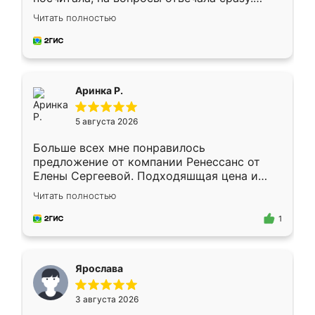
Замерщик приехал в субботу, подошёл к
Читать полностью
делу со всей ответственностью. Собрали
за день, ребята работали аккуратно, даже
пыли почти не было. Качество отличное,
ящики ходят плавно, ничего не скрипит.
Всё подошло как влитое.
Аринка Р.
5 августа 2026
Больше всех мне понравилось
предложение от компании Ренессанс от
Елены Сергеевой. Подходяшщая цена и
короткие сроки изготовления. Приехавший
Читать полностью
для замера сотрудник Владислав
предложил по моему эскизу самый
1
подходящий вариант шкафа. Немного его
видоизменил, получилось даже лучше, чем
я хотела.
Ярослава
3 августа 2026