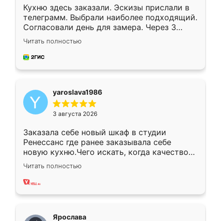
Кухню здесь заказали. Эскизы прислали в
телеграмм. Выбрали наиболее подходящий.
Согласовали день для замера. Через 3
недели кухня была уже готова. Остались
Читать полностью
довольны работой. Спасибо Ренессанс
мебель за качественную работу!
yaroslava1986
3 августа 2026
Заказала себе новый шкаф в студии
Ренессанс где ранее заказывала себе
новую кухню.Чего искать, когда качеством
вполне довольна. Служит кухня уже почти
Читать полностью
два года, нареканий нет.
Ярослава