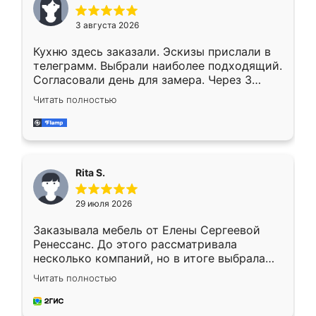
3 августа 2026
Кухню здесь заказали. Эскизы прислали в
телеграмм. Выбрали наиболее подходящий.
Согласовали день для замера. Через 3
недели кухня была уже готова. Остались
Читать полностью
довольны работой. Спасибо Ренессанс
мебель за качественную работу!
Rita S.
29 июля 2026
Заказывала мебель от Елены Сергеевой
Ренессанс. До этого рассматривала
несколько компаний, но в итоге выбрала
эту. Сначала обговорили условия, потом
Читать полностью
приехал замерщик, всё спокойно объяснил
и снял размеры. Изготовили в срок, с
доставкой тоже никаких проблем не