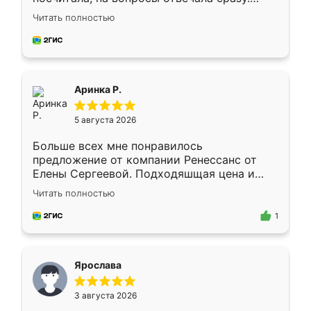
Замерщик приехал в субботу, подошёл к
Читать полностью
делу со всей ответственностью. Собрали
за день, ребята работали аккуратно, даже
пыли почти не было. Качество отличное,
ящики ходят плавно, ничего не скрипит.
Всё подошло как влитое.
Аринка Р.
5 августа 2026
Больше всех мне понравилось
предложение от компании Ренессанс от
Елены Сергеевой. Подходяшщая цена и
короткие сроки изготовления. Приехавший
Читать полностью
для замера сотрудник Владислав
предложил по моему эскизу самый
1
подходящий вариант шкафа. Немного его
видоизменил, получилось даже лучше, чем
я хотела.
Ярослава
3 августа 2026