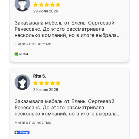
29 июля 2026
Заказывала мебель от Елены Сергеевой
Ренессанс. До этого рассматривала
несколько компаний, но в итоге выбрала
эту. Сначала обговорили условия, потом
Читать полностью
приехал замерщик, всё спокойно объяснил
и снял размеры. Изготовили в срок, с
доставкой тоже никаких проблем не
возникло. Сборку выполнили аккуратно,
мебель сразу встала на свое место без
Rita S.
каких-либо доработок. Качеством осталась
довольна, все выглядит так, как и ожидала.
29 июля 2026
Заказывала мебель от Елены Сергеевой
Ренессанс. До этого рассматривала
несколько компаний, но в итоге выбрала
эту. Сначала обговорили условия, потом
Читать полностью
приехал замерщик, всё спокойно объяснил
и снял размеры. Изготовили в срок, с
доставкой тоже никаких проблем не