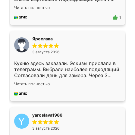
короткие сроки изготовления. Приехавший
Читать полностью
для замера сотрудник Владислав
предложил по моему эскизу самый
1
подходящий вариант шкафа. Немного его
видоизменил, получилось даже лучше, чем
я хотела.
Ярослава
3 августа 2026
Кухню здесь заказали. Эскизы прислали в
телеграмм. Выбрали наиболее подходящий.
Согласовали день для замера. Через 3
недели кухня была уже готова. Остались
Читать полностью
довольны работой. Спасибо Ренессанс
мебель за качественную работу!
yaroslava1986
3 августа 2026