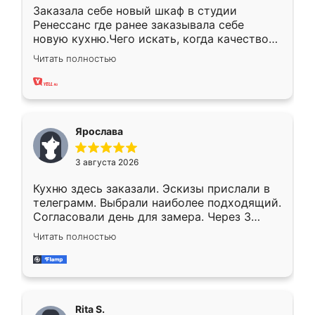
Заказала себе новый шкаф в студии
Ренессанс где ранее заказывала себе
новую кухню.Чего искать, когда качеством
вполне довольна. Служит кухня уже почти
Читать полностью
два года, нареканий нет.
Ярослава
3 августа 2026
Кухню здесь заказали. Эскизы прислали в
телеграмм. Выбрали наиболее подходящий.
Согласовали день для замера. Через 3
недели кухня была уже готова. Остались
Читать полностью
довольны работой. Спасибо Ренессанс
мебель за качественную работу!
Rita S.