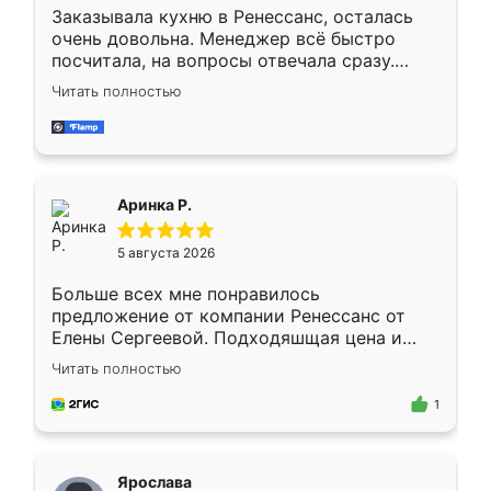
Заказывала кухню в Ренессанс, осталась
очень довольна. Менеджер всё быстро
посчитала, на вопросы отвечала сразу.
Замерщик приехал в субботу, подошёл к
Читать полностью
делу со всей ответственностью. Собрали
за день, ребята работали аккуратно, даже
пыли почти не было. Качество отличное,
ящики ходят плавно, ничего не скрипит.
Всё подошло как влитое.
Аринка Р.
5 августа 2026
Больше всех мне понравилось
предложение от компании Ренессанс от
Елены Сергеевой. Подходяшщая цена и
короткие сроки изготовления. Приехавший
Читать полностью
для замера сотрудник Владислав
предложил по моему эскизу самый
1
подходящий вариант шкафа. Немного его
видоизменил, получилось даже лучше, чем
я хотела.
Ярослава