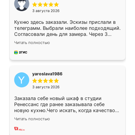
3 августа 2026
Кухню здесь заказали. Эскизы прислали в
телеграмм. Выбрали наиболее подходящий.
Согласовали день для замера. Через 3
недели кухня была уже готова. Остались
Читать полностью
довольны работой. Спасибо Ренессанс
мебель за качественную работу!
yaroslava1986
3 августа 2026
Заказала себе новый шкаф в студии
Ренессанс где ранее заказывала себе
новую кухню.Чего искать, когда качеством
вполне довольна. Служит кухня уже почти
Читать полностью
два года, нареканий нет.