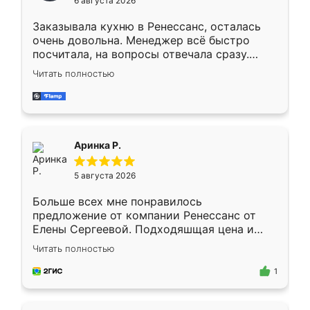
6 августа 2026
мебели буду заказывать только здесь.
Заказывала кухню в Ренессанс, осталась
очень довольна. Менеджер всё быстро
посчитала, на вопросы отвечала сразу.
Замерщик приехал в субботу, подошёл к
Читать полностью
делу со всей ответственностью. Собрали
за день, ребята работали аккуратно, даже
пыли почти не было. Качество отличное,
ящики ходят плавно, ничего не скрипит.
Всё подошло как влитое.
Аринка Р.
5 августа 2026
Больше всех мне понравилось
предложение от компании Ренессанс от
Елены Сергеевой. Подходяшщая цена и
короткие сроки изготовления. Приехавший
Читать полностью
для замера сотрудник Владислав
предложил по моему эскизу самый
1
подходящий вариант шкафа. Немного его
видоизменил, получилось даже лучше, чем