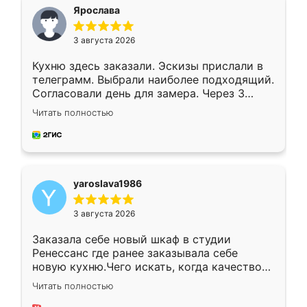
я хотела.
Ярослава
3 августа 2026
Кухню здесь заказали. Эскизы прислали в
телеграмм. Выбрали наиболее подходящий.
Согласовали день для замера. Через 3
недели кухня была уже готова. Остались
Читать полностью
довольны работой. Спасибо Ренессанс
мебель за качественную работу!
yaroslava1986
3 августа 2026
Заказала себе новый шкаф в студии
Ренессанс где ранее заказывала себе
новую кухню.Чего искать, когда качеством
вполне довольна. Служит кухня уже почти
Читать полностью
два года, нареканий нет.