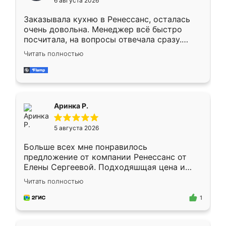
6 августа 2026
мебели буду заказывать только здесь.
Заказывала кухню в Ренессанс, осталась
очень довольна. Менеджер всё быстро
посчитала, на вопросы отвечала сразу.
Замерщик приехал в субботу, подошёл к
Читать полностью
делу со всей ответственностью. Собрали
за день, ребята работали аккуратно, даже
пыли почти не было. Качество отличное,
ящики ходят плавно, ничего не скрипит.
Всё подошло как влитое.
Аринка Р.
5 августа 2026
Больше всех мне понравилось
предложение от компании Ренессанс от
Елены Сергеевой. Подходяшщая цена и
короткие сроки изготовления. Приехавший
Читать полностью
для замера сотрудник Владислав
предложил по моему эскизу самый
1
подходящий вариант шкафа. Немного его
видоизменил, получилось даже лучше, чем