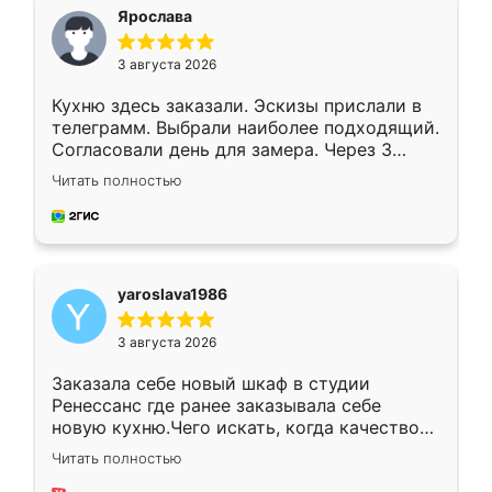
я хотела.
Ярослава
3 августа 2026
Кухню здесь заказали. Эскизы прислали в
телеграмм. Выбрали наиболее подходящий.
Согласовали день для замера. Через 3
недели кухня была уже готова. Остались
Читать полностью
довольны работой. Спасибо Ренессанс
мебель за качественную работу!
yaroslava1986
3 августа 2026
Заказала себе новый шкаф в студии
Ренессанс где ранее заказывала себе
новую кухню.Чего искать, когда качеством
вполне довольна. Служит кухня уже почти
Читать полностью
два года, нареканий нет.