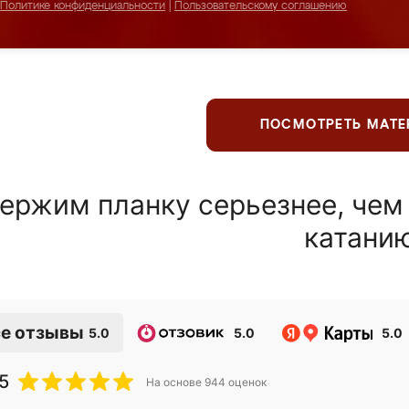
Политике конфиденциальности
|
Пользовательскому соглашению
ПОСМОТРЕТЬ МАТ
ержим планку серьезнее, чем
катани
е отзывы
5.0
5.0
5.0
5
На основе
944
оценок