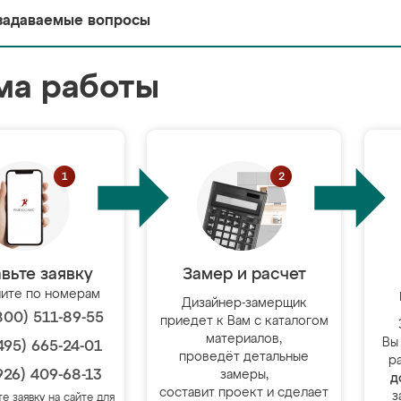
задаваемые вопросы
ма работы
вьте заявку
Замер и расчет
ите по номерам
Дизайнер-замерщик
800) 511-89-55
приедет к Вам с каталогом
материалов,
Вы
495) 665-24-01
проведёт детальные
р
926) 409-68-13
замеры,
д
составит проект и сделает
з
те заявку на сайте для