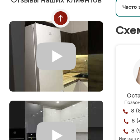
Отзывы наших клиентов
Часто 
Схе
Оста
Позвон
8 (
8 (
8 (
Или оставь