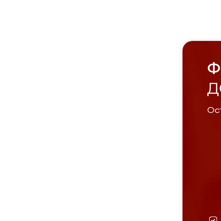
Ф
Д
Ост