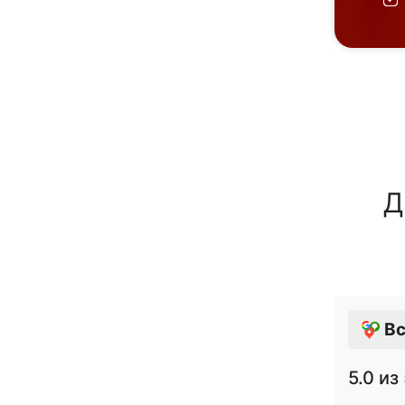
Д
Вс
5.0
из 