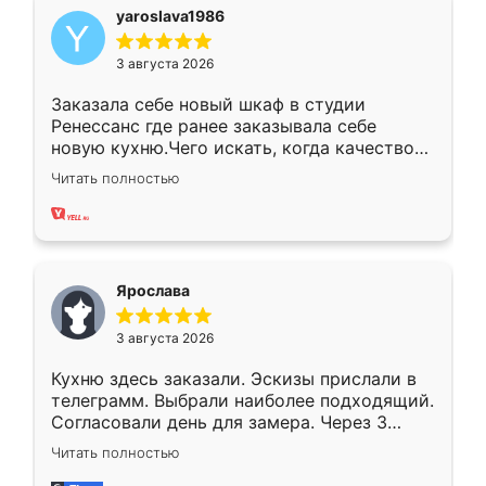
yaroslava1986
3 августа 2026
Заказала себе новый шкаф в студии
Ренессанс где ранее заказывала себе
новую кухню.Чего искать, когда качеством
вполне довольна. Служит кухня уже почти
Читать полностью
два года, нареканий нет.
Ярослава
3 августа 2026
Кухню здесь заказали. Эскизы прислали в
телеграмм. Выбрали наиболее подходящий.
Согласовали день для замера. Через 3
недели кухня была уже готова. Остались
Читать полностью
довольны работой. Спасибо Ренессанс