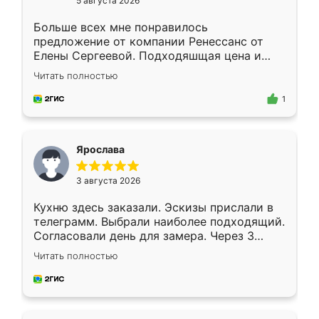
5 августа 2026
Больше всех мне понравилось
предложение от компании Ренессанс от
Елены Сергеевой. Подходяшщая цена и
короткие сроки изготовления. Приехавший
Читать полностью
для замера сотрудник Владислав
предложил по моему эскизу самый
1
подходящий вариант шкафа. Немного его
видоизменил, получилось даже лучше, чем
я хотела.
Ярослава
3 августа 2026
Кухню здесь заказали. Эскизы прислали в
телеграмм. Выбрали наиболее подходящий.
Согласовали день для замера. Через 3
недели кухня была уже готова. Остались
Читать полностью
довольны работой. Спасибо Ренессанс
мебель за качественную работу!