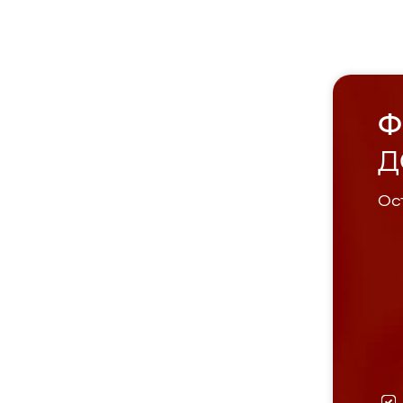
Ф
Д
Ост