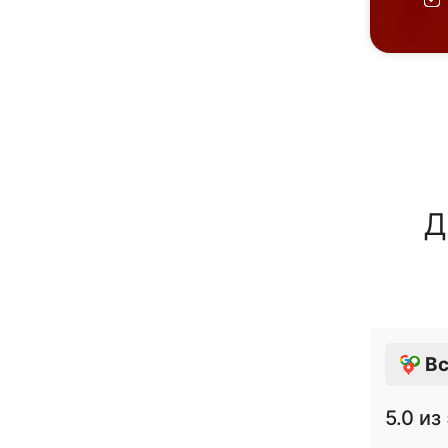
Д
Вс
5.0
из 