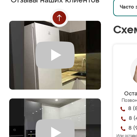
Отзывы наших клиентов
Часто 
Схе
Оста
Позвон
8 (
8 (
8 (
Или оставь