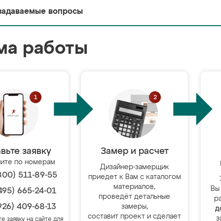
задаваемые вопросы
ма работы
вьте заявку
Замер и расчет
ите по номерам
Дизайнер-замерщик
800) 511-89-55
приедет к Вам с каталогом
материалов,
Вы
495) 665-24-01
проведёт детальные
р
926) 409-68-13
замеры,
д
составит проект и сделает
з
те заявку на сайте для