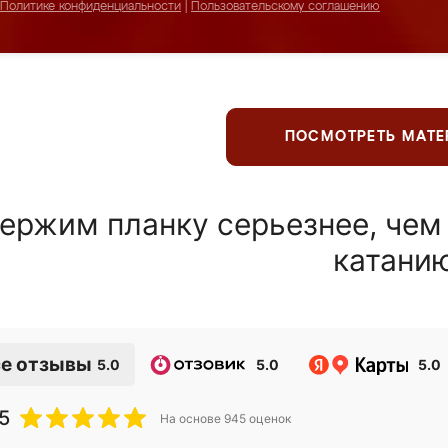
Политике конфиденциальности
|
Пользовательскому соглашению
ПОСМОТРЕТЬ МАТ
ержим планку серьезнее, чем
катани
е отзывы
5.0
5.0
5.0
5
На основе
945
оценок