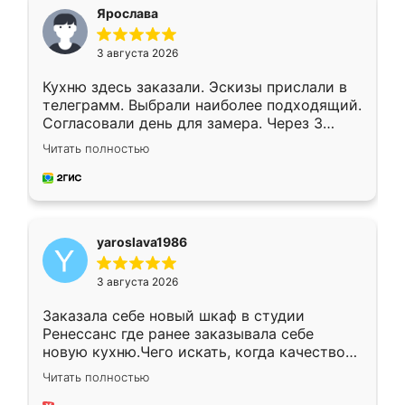
я хотела.
Ярослава
3 августа 2026
Кухню здесь заказали. Эскизы прислали в
телеграмм. Выбрали наиболее подходящий.
Согласовали день для замера. Через 3
недели кухня была уже готова. Остались
Читать полностью
довольны работой. Спасибо Ренессанс
мебель за качественную работу!
yaroslava1986
3 августа 2026
Заказала себе новый шкаф в студии
Ренессанс где ранее заказывала себе
новую кухню.Чего искать, когда качеством
вполне довольна. Служит кухня уже почти
Читать полностью
два года, нареканий нет.