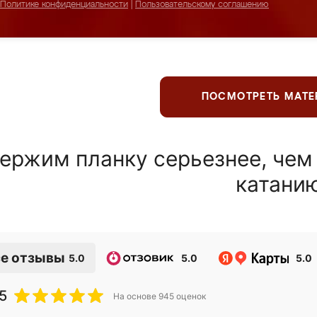
Политике конфиденциальности
|
Пользовательскому соглашению
ПОСМОТРЕТЬ МАТ
ержим планку серьезнее, чем
катани
е отзывы
5.0
5.0
5.0
5
На основе
945
оценок