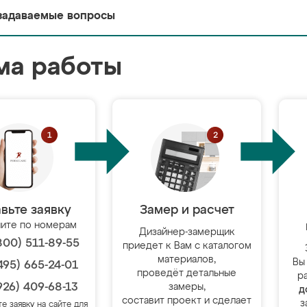
задаваемые вопросы
ма работы
вьте заявку
Замер и расчет
ите по номерам
Дизайнер-замерщик
800) 511-89-55
приедет к Вам с каталогом
материалов,
Вы
495) 665-24-01
проведёт детальные
р
926) 409-68-13
замеры,
д
составит проект и сделает
з
те заявку на сайте для