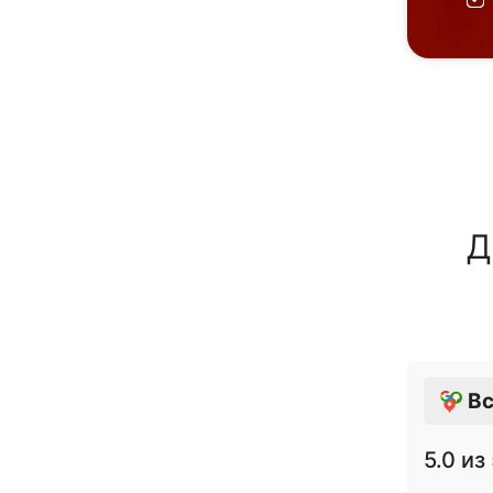
Д
Вс
5.0
из 