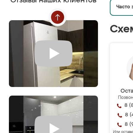
Отзывы наших клиентов
Часто 
Схе
Оста
Позвон
8 (
8 (
8 (
Или оставь