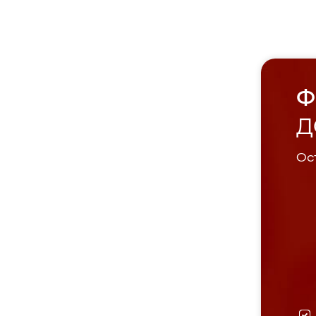
Ф
Д
Ост