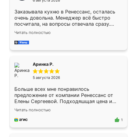
6 августа 2026
мебели буду заказывать только здесь.
Заказывала кухню в Ренессанс, осталась
очень довольна. Менеджер всё быстро
посчитала, на вопросы отвечала сразу.
Замерщик приехал в субботу, подошёл к
Читать полностью
делу со всей ответственностью. Собрали
за день, ребята работали аккуратно, даже
пыли почти не было. Качество отличное,
ящики ходят плавно, ничего не скрипит.
Всё подошло как влитое.
Аринка Р.
5 августа 2026
Больше всех мне понравилось
предложение от компании Ренессанс от
Елены Сергеевой. Подходяшщая цена и
короткие сроки изготовления. Приехавший
Читать полностью
для замера сотрудник Владислав
предложил по моему эскизу самый
1
подходящий вариант шкафа. Немного его
видоизменил, получилось даже лучше, чем