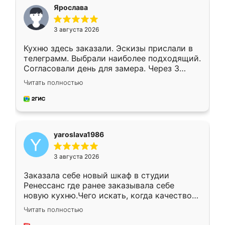
я хотела.
Ярослава
3 августа 2026
Кухню здесь заказали. Эскизы прислали в
телеграмм. Выбрали наиболее подходящий.
Согласовали день для замера. Через 3
недели кухня была уже готова. Остались
Читать полностью
довольны работой. Спасибо Ренессанс
мебель за качественную работу!
yaroslava1986
3 августа 2026
Заказала себе новый шкаф в студии
Ренессанс где ранее заказывала себе
новую кухню.Чего искать, когда качеством
вполне довольна. Служит кухня уже почти
Читать полностью
два года, нареканий нет.