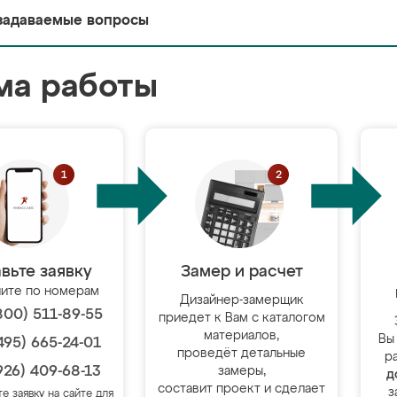
задаваемые вопросы
ма работы
вьте заявку
Замер и расчет
ите по номерам
Дизайнер-замерщик
800) 511-89-55
приедет к Вам с каталогом
материалов,
Вы
495) 665-24-01
проведёт детальные
р
926) 409-68-13
замеры,
д
составит проект и сделает
з
те заявку на сайте для