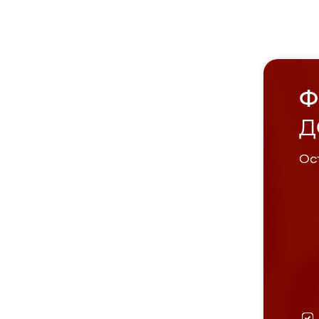
Ф
Д
Ост