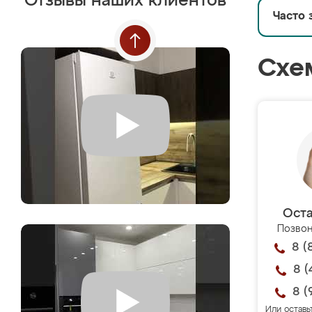
Отзывы наших клиентов
Часто 
Схе
Оста
Позвон
8 (
8 (
8 (
Или оставь