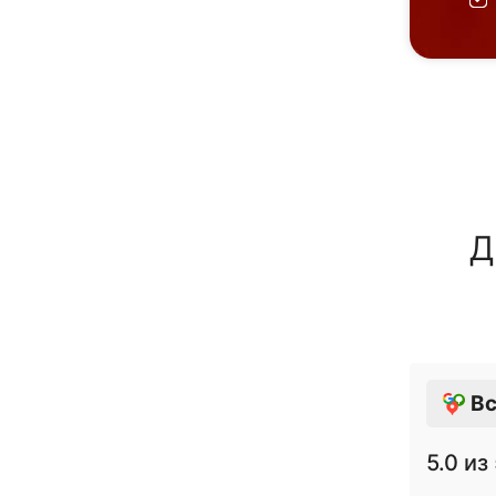
Д
Вс
5.0
из 