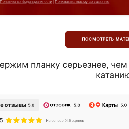
Политике конфиденциальности
|
Пользовательскому соглашению
ПОСМОТРЕТЬ МАТ
ержим планку серьезнее, чем
катани
е отзывы
5.0
5.0
5.0
5
На основе
945
оценок