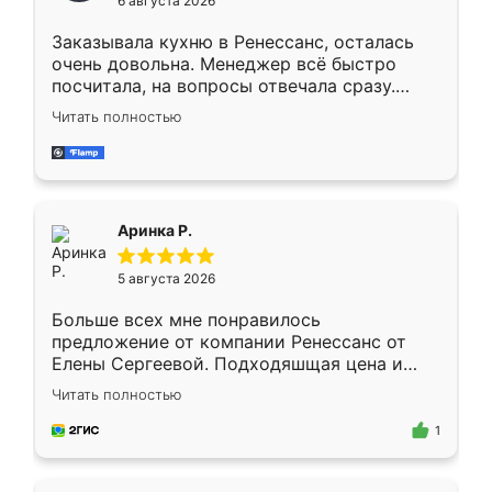
6 августа 2026
мебели буду заказывать только здесь.
Заказывала кухню в Ренессанс, осталась
очень довольна. Менеджер всё быстро
посчитала, на вопросы отвечала сразу.
Замерщик приехал в субботу, подошёл к
Читать полностью
делу со всей ответственностью. Собрали
за день, ребята работали аккуратно, даже
пыли почти не было. Качество отличное,
ящики ходят плавно, ничего не скрипит.
Всё подошло как влитое.
Аринка Р.
5 августа 2026
Больше всех мне понравилось
предложение от компании Ренессанс от
Елены Сергеевой. Подходяшщая цена и
короткие сроки изготовления. Приехавший
Читать полностью
для замера сотрудник Владислав
предложил по моему эскизу самый
1
подходящий вариант шкафа. Немного его
видоизменил, получилось даже лучше, чем