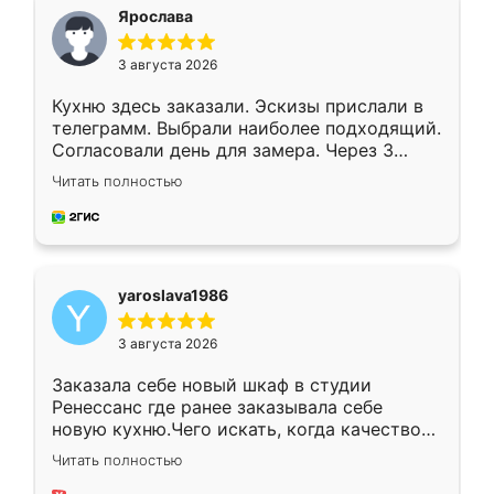
я хотела.
Ярослава
3 августа 2026
Кухню здесь заказали. Эскизы прислали в
телеграмм. Выбрали наиболее подходящий.
Согласовали день для замера. Через 3
недели кухня была уже готова. Остались
Читать полностью
довольны работой. Спасибо Ренессанс
мебель за качественную работу!
yaroslava1986
3 августа 2026
Заказала себе новый шкаф в студии
Ренессанс где ранее заказывала себе
новую кухню.Чего искать, когда качеством
вполне довольна. Служит кухня уже почти
Читать полностью
два года, нареканий нет.