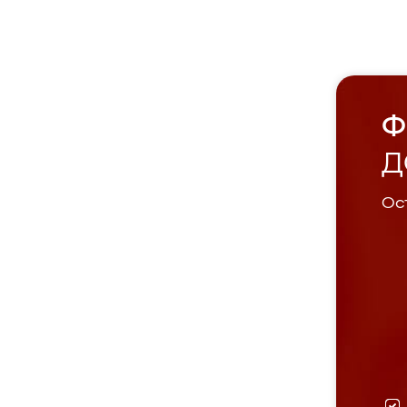
Ф
Д
Ост