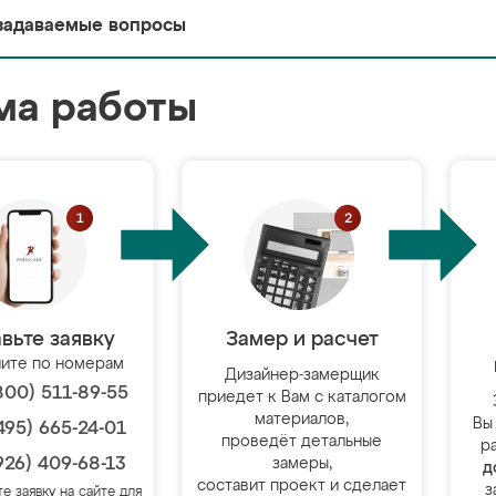
задаваемые вопросы
ма работы
вьте заявку
Замер и расчет
ите по номерам
Дизайнер-замерщик
800) 511-89-55
приедет к Вам с каталогом
материалов,
Вы
495) 665-24-01
проведёт детальные
р
926) 409-68-13
замеры,
д
составит проект и сделает
з
те заявку на сайте для