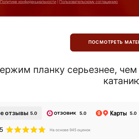
Политике конфиденциальности
|
Пользовательскому соглашению
ПОСМОТРЕТЬ МАТ
ержим планку серьезнее, чем
катани
е отзывы
5.0
5.0
5.0
5
На основе
945
оценок