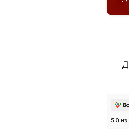
Д
Вс
5.0
из 