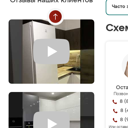
Отзывы наших клиентов
Часто 
Схе
Оста
Позвон
8 (
8 (
8 (
Или оставь