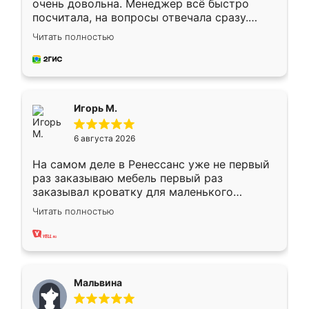
очень довольна. Менеджер всё быстро
посчитала, на вопросы отвечала сразу.
Замерщик приехал в субботу, подошёл к
Читать полностью
делу со всей ответственностью. Собрали
за день, ребята работали аккуратно, даже
пыли почти не было. Качество отличное,
ящики ходят плавно, ничего не скрипит.
Всё подошло как влитое.
Игорь М.
6 августа 2026
На самом деле в Ренессанс уже не первый
раз заказываю мебель первый раз
заказывал кроватку для маленького
ребёнка при его рождении ,во второй раз
Читать полностью
заказал шкаф-купе. По качеству очень
хорошее сборка достаточно быстрая,
также адекватные цены. До этого
сравнивал с разными конкурентами в этом
сегменте ,выбор у конкурентов куда
Мальвина
меньше, здесь же он более разнообразный.
Мне нравится ,если что-то потребуется из