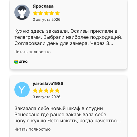
я хотела.
Ярослава
3 августа 2026
Кухню здесь заказали. Эскизы прислали в
телеграмм. Выбрали наиболее подходящий.
Согласовали день для замера. Через 3
недели кухня была уже готова. Остались
Читать полностью
довольны работой. Спасибо Ренессанс
мебель за качественную работу!
yaroslava1986
3 августа 2026
Заказала себе новый шкаф в студии
Ренессанс где ранее заказывала себе
новую кухню.Чего искать, когда качеством
вполне довольна. Служит кухня уже почти
Читать полностью
два года, нареканий нет.