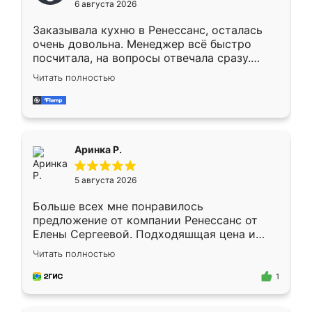
6 августа 2026
мебели буду заказывать только здесь.
Заказывала кухню в Ренессанс, осталась
очень довольна. Менеджер всё быстро
посчитала, на вопросы отвечала сразу.
Замерщик приехал в субботу, подошёл к
Читать полностью
делу со всей ответственностью. Собрали
за день, ребята работали аккуратно, даже
пыли почти не было. Качество отличное,
ящики ходят плавно, ничего не скрипит.
Всё подошло как влитое.
Аринка Р.
5 августа 2026
Больше всех мне понравилось
предложение от компании Ренессанс от
Елены Сергеевой. Подходяшщая цена и
короткие сроки изготовления. Приехавший
Читать полностью
для замера сотрудник Владислав
предложил по моему эскизу самый
1
подходящий вариант шкафа. Немного его
видоизменил, получилось даже лучше, чем