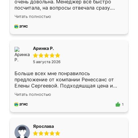
очень довольна. Менеджер всё быстро
посчитала, на вопросы отвечала сразу.
Замерщик приехал в субботу, подошёл к
Читать полностью
делу со всей ответственностью. Собрали
за день, ребята работали аккуратно, даже
пыли почти не было. Качество отличное,
ящики ходят плавно, ничего не скрипит.
Всё подошло как влитое.
Аринка Р.
5 августа 2026
Больше всех мне понравилось
предложение от компании Ренессанс от
Елены Сергеевой. Подходяшщая цена и
короткие сроки изготовления. Приехавший
Читать полностью
для замера сотрудник Владислав
предложил по моему эскизу самый
1
подходящий вариант шкафа. Немного его
видоизменил, получилось даже лучше, чем
я хотела.
Ярослава