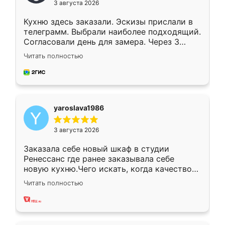
3 августа 2026
Кухню здесь заказали. Эскизы прислали в
телеграмм. Выбрали наиболее подходящий.
Согласовали день для замера. Через 3
недели кухня была уже готова. Остались
Читать полностью
довольны работой. Спасибо Ренессанс
мебель за качественную работу!
yaroslava1986
3 августа 2026
Заказала себе новый шкаф в студии
Ренессанс где ранее заказывала себе
новую кухню.Чего искать, когда качеством
вполне довольна. Служит кухня уже почти
Читать полностью
два года, нареканий нет.