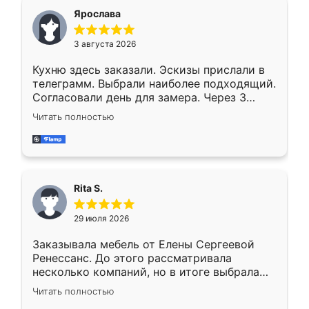
Ярослава
3 августа 2026
Кухню здесь заказали. Эскизы прислали в
телеграмм. Выбрали наиболее подходящий.
Согласовали день для замера. Через 3
недели кухня была уже готова. Остались
Читать полностью
довольны работой. Спасибо Ренессанс
мебель за качественную работу!
Rita S.
29 июля 2026
Заказывала мебель от Елены Сергеевой
Ренессанс. До этого рассматривала
несколько компаний, но в итоге выбрала
эту. Сначала обговорили условия, потом
Читать полностью
приехал замерщик, всё спокойно объяснил