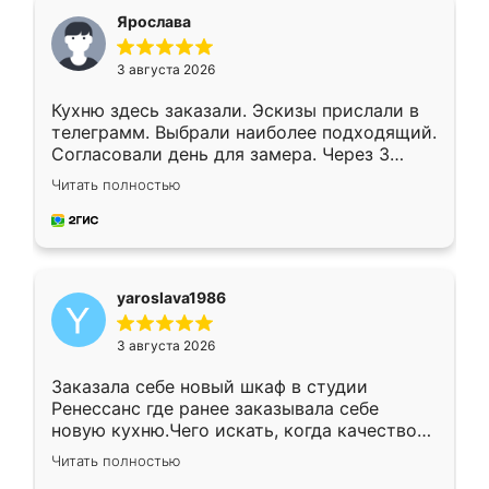
я хотела.
Ярослава
3 августа 2026
Кухню здесь заказали. Эскизы прислали в
телеграмм. Выбрали наиболее подходящий.
Согласовали день для замера. Через 3
недели кухня была уже готова. Остались
Читать полностью
довольны работой. Спасибо Ренессанс
мебель за качественную работу!
yaroslava1986
3 августа 2026
Заказала себе новый шкаф в студии
Ренессанс где ранее заказывала себе
новую кухню.Чего искать, когда качеством
вполне довольна. Служит кухня уже почти
Читать полностью
два года, нареканий нет.