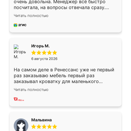
очень довольна. Менеджер всё быстро
посчитала, на вопросы отвечала сразу.
Замерщик приехал в субботу, подошёл к
Читать полностью
делу со всей ответственностью. Собрали
за день, ребята работали аккуратно, даже
пыли почти не было. Качество отличное,
ящики ходят плавно, ничего не скрипит.
Всё подошло как влитое.
Игорь М.
6 августа 2026
На самом деле в Ренессанс уже не первый
раз заказываю мебель первый раз
заказывал кроватку для маленького
ребёнка при его рождении ,во второй раз
Читать полностью
заказал шкаф-купе. По качеству очень
хорошее сборка достаточно быстрая,
также адекватные цены. До этого
сравнивал с разными конкурентами в этом
сегменте ,выбор у конкурентов куда
Мальвина
меньше, здесь же он более разнообразный.
Мне нравится ,если что-то потребуется из