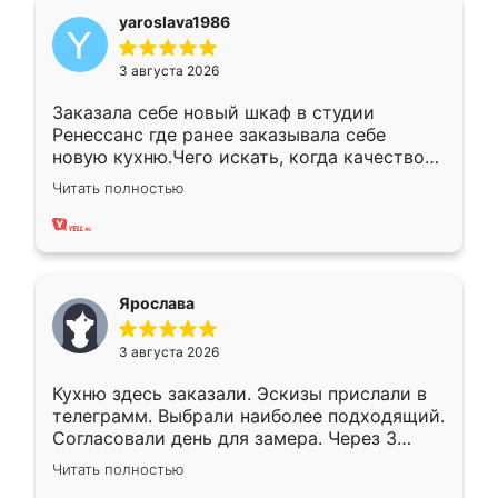
yaroslava1986
3 августа 2026
Заказала себе новый шкаф в студии
Ренессанс где ранее заказывала себе
новую кухню.Чего искать, когда качеством
вполне довольна. Служит кухня уже почти
Читать полностью
два года, нареканий нет.
Ярослава
3 августа 2026
Кухню здесь заказали. Эскизы прислали в
телеграмм. Выбрали наиболее подходящий.
Согласовали день для замера. Через 3
недели кухня была уже готова. Остались
Читать полностью
довольны работой. Спасибо Ренессанс