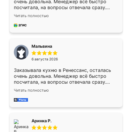
очень довольна. Менеджер всё быстро
посчитала, на вопросы отвечала сразу.
Замерщик приехал в субботу, подошёл к
Читать полностью
делу со всей ответственностью. Собрали
за день, ребята работали аккуратно, даже
пыли почти не было. Качество отличное,
ящики ходят плавно, ничего не скрипит.
Всё подошло как влитое.
Мальвина
6 августа 2026
Заказывала кухню в Ренессанс, осталась
очень довольна. Менеджер всё быстро
посчитала, на вопросы отвечала сразу.
Замерщик приехал в субботу, подошёл к
Читать полностью
делу со всей ответственностью. Собрали
за день, ребята работали аккуратно, даже
пыли почти не было. Качество отличное,
ящики ходят плавно, ничего не скрипит.
Всё подошло как влитое.
Аринка Р.