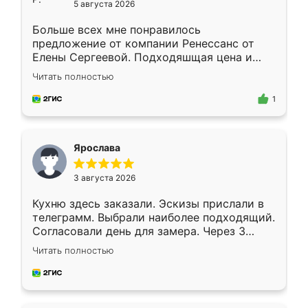
5 августа 2026
Больше всех мне понравилось
предложение от компании Ренессанс от
Елены Сергеевой. Подходяшщая цена и
короткие сроки изготовления. Приехавший
Читать полностью
для замера сотрудник Владислав
предложил по моему эскизу самый
1
подходящий вариант шкафа. Немного его
видоизменил, получилось даже лучше, чем
я хотела.
Ярослава
3 августа 2026
Кухню здесь заказали. Эскизы прислали в
телеграмм. Выбрали наиболее подходящий.
Согласовали день для замера. Через 3
недели кухня была уже готова. Остались
Читать полностью
довольны работой. Спасибо Ренессанс
мебель за качественную работу!