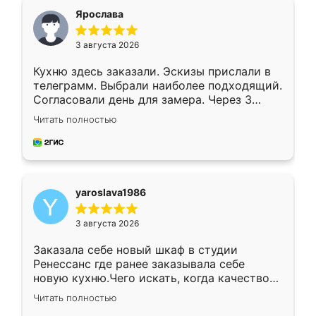
я хотела.
Ярослава
3 августа 2026
Кухню здесь заказали. Эскизы прислали в
телеграмм. Выбрали наиболее подходящий.
Согласовали день для замера. Через 3
недели кухня была уже готова. Остались
Читать полностью
довольны работой. Спасибо Ренессанс
мебель за качественную работу!
yaroslava1986
3 августа 2026
Заказала себе новый шкаф в студии
Ренессанс где ранее заказывала себе
новую кухню.Чего искать, когда качеством
вполне довольна. Служит кухня уже почти
Читать полностью
два года, нареканий нет.