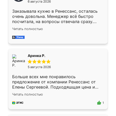
6 августа 2026
мебели буду заказывать только здесь.
Заказывала кухню в Ренессанс, осталась
очень довольна. Менеджер всё быстро
посчитала, на вопросы отвечала сразу.
Замерщик приехал в субботу, подошёл к
Читать полностью
делу со всей ответственностью. Собрали
за день, ребята работали аккуратно, даже
пыли почти не было. Качество отличное,
ящики ходят плавно, ничего не скрипит.
Всё подошло как влитое.
Аринка Р.
5 августа 2026
Больше всех мне понравилось
предложение от компании Ренессанс от
Елены Сергеевой. Подходяшщая цена и
короткие сроки изготовления. Приехавший
Читать полностью
для замера сотрудник Владислав
предложил по моему эскизу самый
1
подходящий вариант шкафа. Немного его
видоизменил, получилось даже лучше, чем