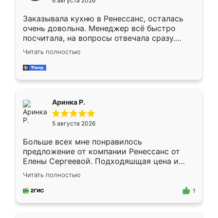
6 августа 2026
мебели буду заказывать только здесь.
Заказывала кухню в Ренессанс, осталась
очень довольна. Менеджер всё быстро
посчитала, на вопросы отвечала сразу.
Замерщик приехал в субботу, подошёл к
Читать полностью
делу со всей ответственностью. Собрали
за день, ребята работали аккуратно, даже
пыли почти не было. Качество отличное,
ящики ходят плавно, ничего не скрипит.
Всё подошло как влитое.
Аринка Р.
5 августа 2026
Больше всех мне понравилось
предложение от компании Ренессанс от
Елены Сергеевой. Подходяшщая цена и
короткие сроки изготовления. Приехавший
Читать полностью
для замера сотрудник Владислав
предложил по моему эскизу самый
1
подходящий вариант шкафа. Немного его
видоизменил, получилось даже лучше, чем