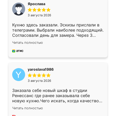
я хотела.
Ярослава
3 августа 2026
Кухню здесь заказали. Эскизы прислали в
телеграмм. Выбрали наиболее подходящий.
Согласовали день для замера. Через 3
недели кухня была уже готова. Остались
Читать полностью
довольны работой. Спасибо Ренессанс
мебель за качественную работу!
yaroslava1986
3 августа 2026
Заказала себе новый шкаф в студии
Ренессанс где ранее заказывала себе
новую кухню.Чего искать, когда качеством
вполне довольна. Служит кухня уже почти
Читать полностью
два года, нареканий нет.