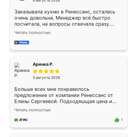
6 августа 2026
мебели буду заказывать только здесь.
Заказывала кухню в Ренессанс, осталась
очень довольна. Менеджер всё быстро
посчитала, на вопросы отвечала сразу.
Замерщик приехал в субботу, подошёл к
Читать полностью
делу со всей ответственностью. Собрали
за день, ребята работали аккуратно, даже
пыли почти не было. Качество отличное,
ящики ходят плавно, ничего не скрипит.
Всё подошло как влитое.
Аринка Р.
5 августа 2026
Больше всех мне понравилось
предложение от компании Ренессанс от
Елены Сергеевой. Подходяшщая цена и
короткие сроки изготовления. Приехавший
Читать полностью
для замера сотрудник Владислав
предложил по моему эскизу самый
1
подходящий вариант шкафа. Немного его
видоизменил, получилось даже лучше, чем