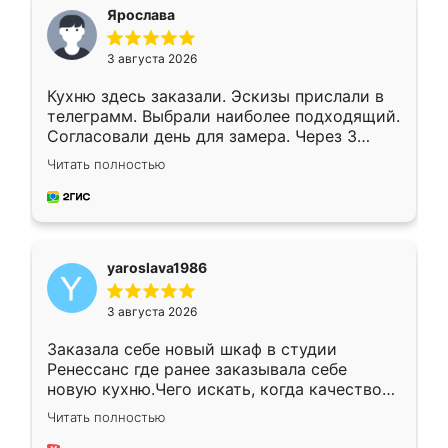
я хотела.
Ярослава
3 августа 2026
Кухню здесь заказали. Эскизы прислали в
телеграмм. Выбрали наиболее подходящий.
Согласовали день для замера. Через 3
недели кухня была уже готова. Остались
Читать полностью
довольны работой. Спасибо Ренессанс
мебель за качественную работу!
yaroslava1986
3 августа 2026
Заказала себе новый шкаф в студии
Ренессанс где ранее заказывала себе
новую кухню.Чего искать, когда качеством
вполне довольна. Служит кухня уже почти
Читать полностью
два года, нареканий нет.