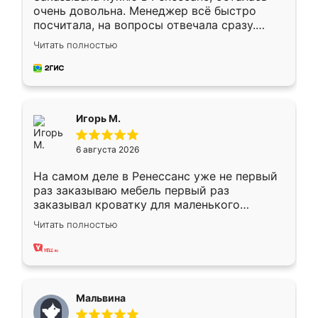
очень довольна. Менеджер всё быстро
посчитала, на вопросы отвечала сразу.
Замерщик приехал в субботу, подошёл к
Читать полностью
делу со всей ответственностью. Собрали
за день, ребята работали аккуратно, даже
пыли почти не было. Качество отличное,
ящики ходят плавно, ничего не скрипит.
Всё подошло как влитое.
Игорь М.
6 августа 2026
На самом деле в Ренессанс уже не первый
раз заказываю мебель первый раз
заказывал кроватку для маленького
ребёнка при его рождении ,во второй раз
Читать полностью
заказал шкаф-купе. По качеству очень
хорошее сборка достаточно быстрая,
также адекватные цены. До этого
сравнивал с разными конкурентами в этом
сегменте ,выбор у конкурентов куда
Мальвина
меньше, здесь же он более разнообразный.