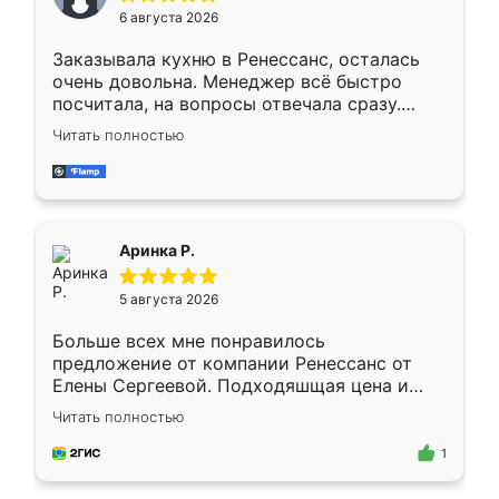
Мне нравится ,если что-то потребуется из
6 августа 2026
мебели буду заказывать только здесь.
Заказывала кухню в Ренессанс, осталась
очень довольна. Менеджер всё быстро
посчитала, на вопросы отвечала сразу.
Замерщик приехал в субботу, подошёл к
Читать полностью
делу со всей ответственностью. Собрали
за день, ребята работали аккуратно, даже
пыли почти не было. Качество отличное,
ящики ходят плавно, ничего не скрипит.
Всё подошло как влитое.
Аринка Р.
5 августа 2026
Больше всех мне понравилось
предложение от компании Ренессанс от
Елены Сергеевой. Подходяшщая цена и
короткие сроки изготовления. Приехавший
Читать полностью
для замера сотрудник Владислав
предложил по моему эскизу самый
1
подходящий вариант шкафа. Немного его
видоизменил, получилось даже лучше, чем