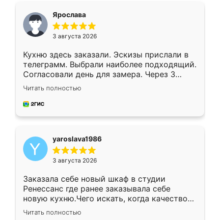
я хотела.
Ярослава
3 августа 2026
Кухню здесь заказали. Эскизы прислали в
телеграмм. Выбрали наиболее подходящий.
Согласовали день для замера. Через 3
недели кухня была уже готова. Остались
Читать полностью
довольны работой. Спасибо Ренессанс
мебель за качественную работу!
yaroslava1986
3 августа 2026
Заказала себе новый шкаф в студии
Ренессанс где ранее заказывала себе
новую кухню.Чего искать, когда качеством
вполне довольна. Служит кухня уже почти
Читать полностью
два года, нареканий нет.