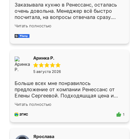
Заказывала кухню в Ренессанс, осталась
очень довольна. Менеджер всё быстро
посчитала, на вопросы отвечала сразу.
Замерщик приехал в субботу, подошёл к
Читать полностью
делу со всей ответственностью. Собрали
за день, ребята работали аккуратно, даже
пыли почти не было. Качество отличное,
ящики ходят плавно, ничего не скрипит.
Всё подошло как влитое.
Аринка Р.
5 августа 2026
Больше всех мне понравилось
предложение от компании Ренессанс от
Елены Сергеевой. Подходяшщая цена и
короткие сроки изготовления. Приехавший
Читать полностью
для замера сотрудник Владислав
предложил по моему эскизу самый
1
подходящий вариант шкафа. Немного его
видоизменил, получилось даже лучше, чем
я хотела.
Ярослава