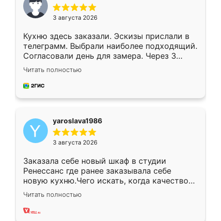
3 августа 2026
Кухню здесь заказали. Эскизы прислали в
телеграмм. Выбрали наиболее подходящий.
Согласовали день для замера. Через 3
недели кухня была уже готова. Остались
Читать полностью
довольны работой. Спасибо Ренессанс
мебель за качественную работу!
yaroslava1986
3 августа 2026
Заказала себе новый шкаф в студии
Ренессанс где ранее заказывала себе
новую кухню.Чего искать, когда качеством
вполне довольна. Служит кухня уже почти
Читать полностью
два года, нареканий нет.