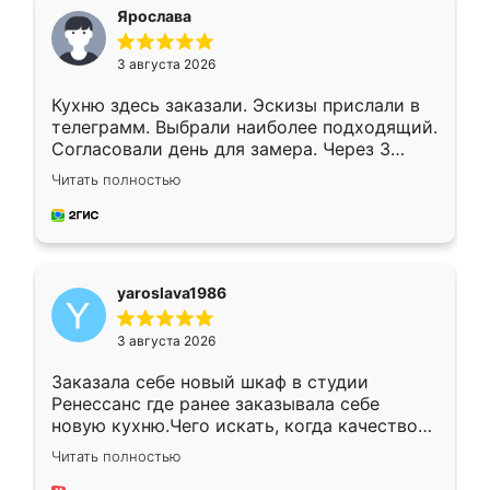
я хотела.
Ярослава
3 августа 2026
Кухню здесь заказали. Эскизы прислали в
телеграмм. Выбрали наиболее подходящий.
Согласовали день для замера. Через 3
недели кухня была уже готова. Остались
Читать полностью
довольны работой. Спасибо Ренессанс
мебель за качественную работу!
yaroslava1986
3 августа 2026
Заказала себе новый шкаф в студии
Ренессанс где ранее заказывала себе
новую кухню.Чего искать, когда качеством
вполне довольна. Служит кухня уже почти
Читать полностью
два года, нареканий нет.