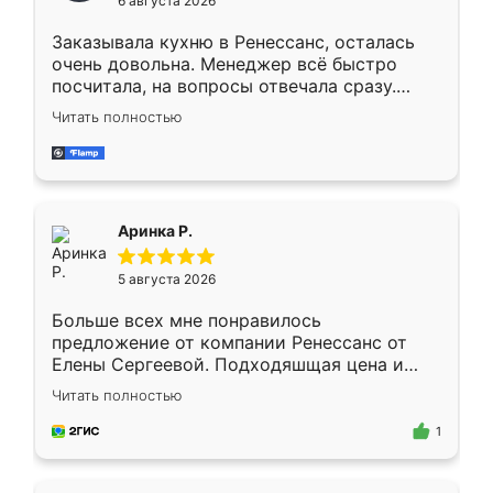
6 августа 2026
мебели буду заказывать только здесь.
Заказывала кухню в Ренессанс, осталась
очень довольна. Менеджер всё быстро
посчитала, на вопросы отвечала сразу.
Замерщик приехал в субботу, подошёл к
Читать полностью
делу со всей ответственностью. Собрали
за день, ребята работали аккуратно, даже
пыли почти не было. Качество отличное,
ящики ходят плавно, ничего не скрипит.
Всё подошло как влитое.
Аринка Р.
5 августа 2026
Больше всех мне понравилось
предложение от компании Ренессанс от
Елены Сергеевой. Подходяшщая цена и
короткие сроки изготовления. Приехавший
Читать полностью
для замера сотрудник Владислав
предложил по моему эскизу самый
1
подходящий вариант шкафа. Немного его
видоизменил, получилось даже лучше, чем