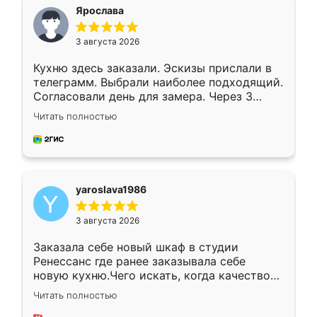
я хотела.
Ярослава
3 августа 2026
Кухню здесь заказали. Эскизы прислали в
телеграмм. Выбрали наиболее подходящий.
Согласовали день для замера. Через 3
недели кухня была уже готова. Остались
Читать полностью
довольны работой. Спасибо Ренессанс
мебель за качественную работу!
yaroslava1986
3 августа 2026
Заказала себе новый шкаф в студии
Ренессанс где ранее заказывала себе
новую кухню.Чего искать, когда качеством
вполне довольна. Служит кухня уже почти
Читать полностью
два года, нареканий нет.