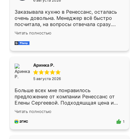
6 августа 2026
мебели буду заказывать только здесь.
Заказывала кухню в Ренессанс, осталась
очень довольна. Менеджер всё быстро
посчитала, на вопросы отвечала сразу.
Замерщик приехал в субботу, подошёл к
Читать полностью
делу со всей ответственностью. Собрали
за день, ребята работали аккуратно, даже
пыли почти не было. Качество отличное,
ящики ходят плавно, ничего не скрипит.
Всё подошло как влитое.
Аринка Р.
5 августа 2026
Больше всех мне понравилось
предложение от компании Ренессанс от
Елены Сергеевой. Подходяшщая цена и
короткие сроки изготовления. Приехавший
Читать полностью
для замера сотрудник Владислав
предложил по моему эскизу самый
1
подходящий вариант шкафа. Немного его
видоизменил, получилось даже лучше, чем