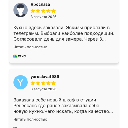
я хотела.
Ярослава
3 августа 2026
Кухню здесь заказали. Эскизы прислали в
телеграмм. Выбрали наиболее подходящий.
Согласовали день для замера. Через 3
недели кухня была уже готова. Остались
Читать полностью
довольны работой. Спасибо Ренессанс
мебель за качественную работу!
yaroslava1986
3 августа 2026
Заказала себе новый шкаф в студии
Ренессанс где ранее заказывала себе
новую кухню.Чего искать, когда качеством
вполне довольна. Служит кухня уже почти
Читать полностью
два года, нареканий нет.