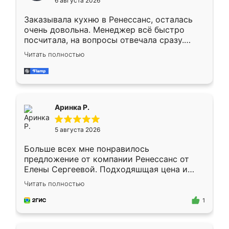
6 августа 2026
мебели буду заказывать только здесь.
Заказывала кухню в Ренессанс, осталась
очень довольна. Менеджер всё быстро
посчитала, на вопросы отвечала сразу.
Замерщик приехал в субботу, подошёл к
Читать полностью
делу со всей ответственностью. Собрали
за день, ребята работали аккуратно, даже
пыли почти не было. Качество отличное,
ящики ходят плавно, ничего не скрипит.
Всё подошло как влитое.
Аринка Р.
5 августа 2026
Больше всех мне понравилось
предложение от компании Ренессанс от
Елены Сергеевой. Подходяшщая цена и
короткие сроки изготовления. Приехавший
Читать полностью
для замера сотрудник Владислав
предложил по моему эскизу самый
1
подходящий вариант шкафа. Немного его
видоизменил, получилось даже лучше, чем