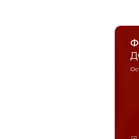
Ф
Д
Ост