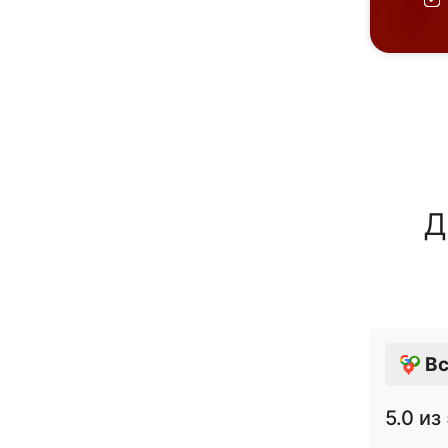
Д
Вс
5.0
из 