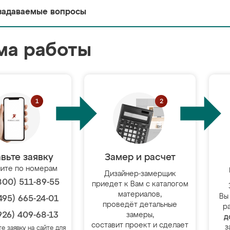
задаваемые вопросы
ма работы
вьте заявку
Замер и расчет
ите по номерам
Дизайнер-замерщик
800) 511-89-55
приедет к Вам с каталогом
материалов,
Вы
495) 665-24-01
проведёт детальные
р
926) 409-68-13
замеры,
д
составит проект и сделает
з
те заявку на сайте для