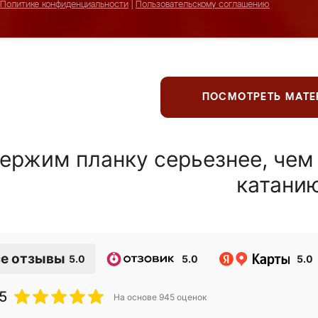
Политике конфиденциальности
|
Пользовательскому соглашению
ПОСМОТРЕТЬ МАТ
ержим планку серьезнее, чем
катани
е отзывы
5.0
5.0
5.0
5
На основе
945
оценок