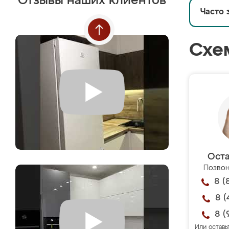
Отзывы наших клиентов
Часто 
Схе
Оста
Позвон
8 (
8 (
8 (
Или оставь