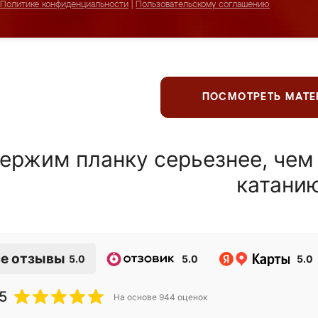
Политике конфиденциальности
|
Пользовательскому соглашению
ПОСМОТРЕТЬ МАТ
ержим планку серьезнее, чем
катани
е отзывы
5.0
5.0
5.0
5
На основе
944
оценок