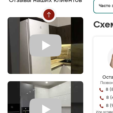
Отзывы наших клиентов
Часто 
Схе
Оста
Позвон
8 (
8 (
8 (
Или оставь