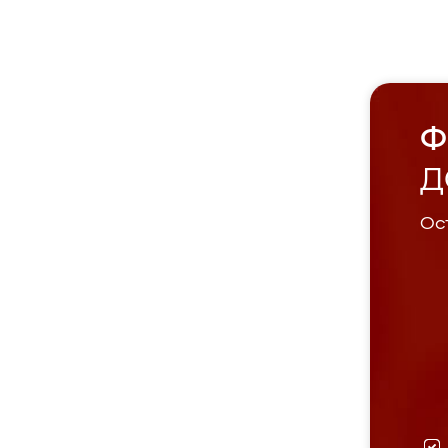
Ф
Д
Ост