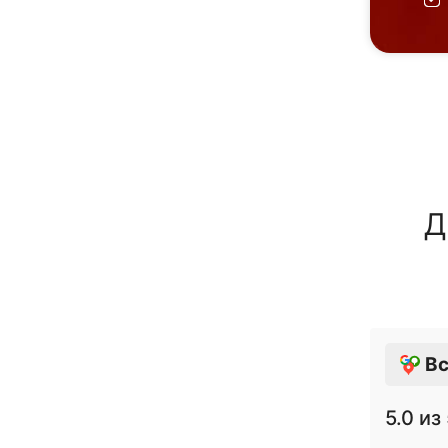
Д
Вс
5.0
из 