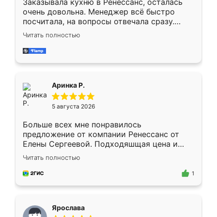
Заказывала кухню в Ренессанс, осталась
очень довольна. Менеджер всё быстро
посчитала, на вопросы отвечала сразу.
Замерщик приехал в субботу, подошёл к
Читать полностью
делу со всей ответственностью. Собрали
за день, ребята работали аккуратно, даже
пыли почти не было. Качество отличное,
ящики ходят плавно, ничего не скрипит.
Всё подошло как влитое.
Аринка Р.
5 августа 2026
Больше всех мне понравилось
предложение от компании Ренессанс от
Елены Сергеевой. Подходяшщая цена и
короткие сроки изготовления. Приехавший
Читать полностью
для замера сотрудник Владислав
предложил по моему эскизу самый
1
подходящий вариант шкафа. Немного его
видоизменил, получилось даже лучше, чем
я хотела.
Ярослава