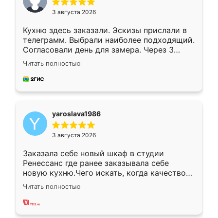
3 августа 2026
Кухню здесь заказали. Эскизы прислали в
телеграмм. Выбрали наиболее подходящий.
Согласовали день для замера. Через 3
недели кухня была уже готова. Остались
Читать полностью
довольны работой. Спасибо Ренессанс
мебель за качественную работу!
yaroslava1986
3 августа 2026
Заказала себе новый шкаф в студии
Ренессанс где ранее заказывала себе
новую кухню.Чего искать, когда качеством
вполне довольна. Служит кухня уже почти
Читать полностью
два года, нареканий нет.