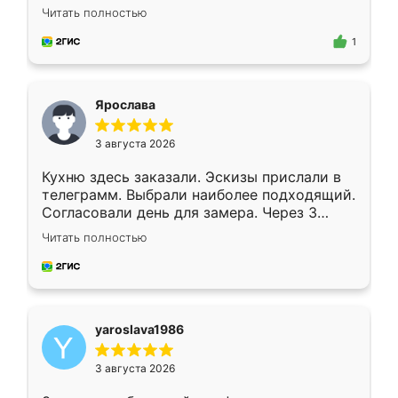
короткие сроки изготовления. Приехавший
Читать полностью
для замера сотрудник Владислав
предложил по моему эскизу самый
1
подходящий вариант шкафа. Немного его
видоизменил, получилось даже лучше, чем
я хотела.
Ярослава
3 августа 2026
Кухню здесь заказали. Эскизы прислали в
телеграмм. Выбрали наиболее подходящий.
Согласовали день для замера. Через 3
недели кухня была уже готова. Остались
Читать полностью
довольны работой. Спасибо Ренессанс
мебель за качественную работу!
yaroslava1986
3 августа 2026