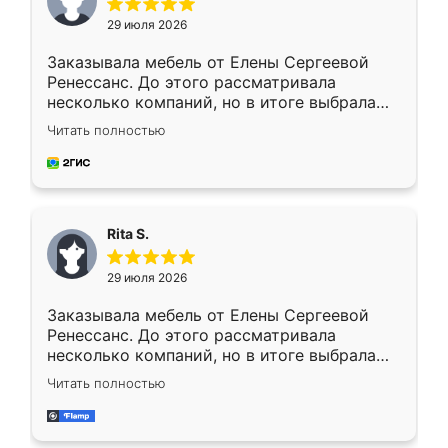
29 июля 2026
Заказывала мебель от Елены Сергеевой
Ренессанс. До этого рассматривала
несколько компаний, но в итоге выбрала
эту. Сначала обговорили условия, потом
Читать полностью
приехал замерщик, всё спокойно объяснил
и снял размеры. Изготовили в срок, с
доставкой тоже никаких проблем не
возникло. Сборку выполнили аккуратно,
мебель сразу встала на свое место без
Rita S.
каких-либо доработок. Качеством осталась
довольна, все выглядит так, как и ожидала.
29 июля 2026
Заказывала мебель от Елены Сергеевой
Ренессанс. До этого рассматривала
несколько компаний, но в итоге выбрала
эту. Сначала обговорили условия, потом
Читать полностью
приехал замерщик, всё спокойно объяснил
и снял размеры. Изготовили в срок, с
доставкой тоже никаких проблем не