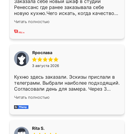
Заказала себе новый шкаф в студии
Ренессанс где ранее заказывала себе
новую кухню.Чего искать, когда качеством
вполне довольна. Служит кухня уже почти
Читать полностью
два года, нареканий нет.
Ярослава
3 августа 2026
Кухню здесь заказали. Эскизы прислали в
телеграмм. Выбрали наиболее подходящий.
Согласовали день для замера. Через 3
недели кухня была уже готова. Остались
Читать полностью
довольны работой. Спасибо Ренессанс
мебель за качественную работу!
Rita S.