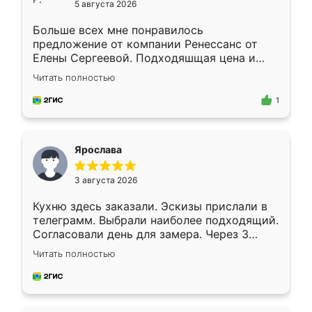
5 августа 2026
Больше всех мне понравилось
предложение от компании Ренессанс от
Елены Сергеевой. Подходяшщая цена и
короткие сроки изготовления. Приехавший
Читать полностью
для замера сотрудник Владислав
предложил по моему эскизу самый
1
подходящий вариант шкафа. Немного его
видоизменил, получилось даже лучше, чем
я хотела.
Ярослава
3 августа 2026
Кухню здесь заказали. Эскизы прислали в
телеграмм. Выбрали наиболее подходящий.
Согласовали день для замера. Через 3
недели кухня была уже готова. Остались
Читать полностью
довольны работой. Спасибо Ренессанс
мебель за качественную работу!