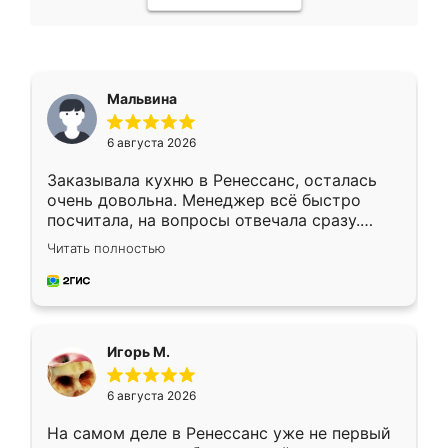
Мальвина
6 августа 2026
Заказывала кухню в Ренессанс, осталась
очень довольна. Менеджер всё быстро
посчитала, на вопросы отвечала сразу.
Замерщик приехал в субботу, подошёл к
Читать полностью
делу со всей ответственностью. Собрали
за день, ребята работали аккуратно, даже
пыли почти не было. Качество отличное,
ящики ходят плавно, ничего не скрипит.
Всё подошло как влитое.
Игорь М.
6 августа 2026
На самом деле в Ренессанс уже не первый