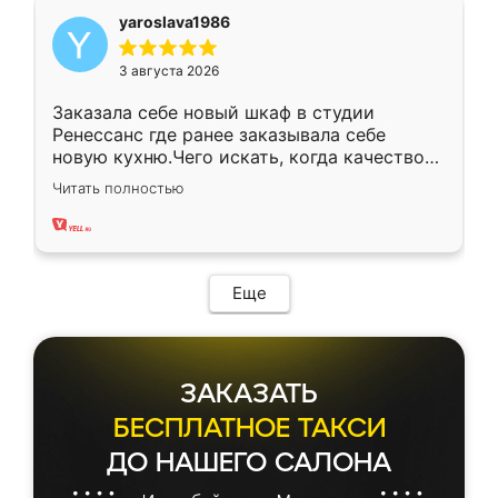
yaroslava1986
3 августа 2026
Заказала себе новый шкаф в студии
Ренессанс где ранее заказывала себе
новую кухню.Чего искать, когда качеством
вполне довольна. Служит кухня уже почти
Читать полностью
два года, нареканий нет.
Еще
ЗАКАЗАТЬ
БЕСПЛАТНОЕ ТАКСИ
ДО НАШЕГО САЛОНА