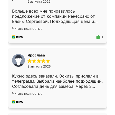
5 августа 2026
Больше всех мне понравилось
предложение от компании Ренессанс от
Елены Сергеевой. Подходяшщая цена и
короткие сроки изготовления. Приехавший
Читать полностью
для замера сотрудник Владислав
предложил по моему эскизу самый
1
подходящий вариант шкафа. Немного его
видоизменил, получилось даже лучше, чем
я хотела.
Ярослава
3 августа 2026
Кухню здесь заказали. Эскизы прислали в
телеграмм. Выбрали наиболее подходящий.
Согласовали день для замера. Через 3
недели кухня была уже готова. Остались
Читать полностью
довольны работой. Спасибо Ренессанс
мебель за качественную работу!