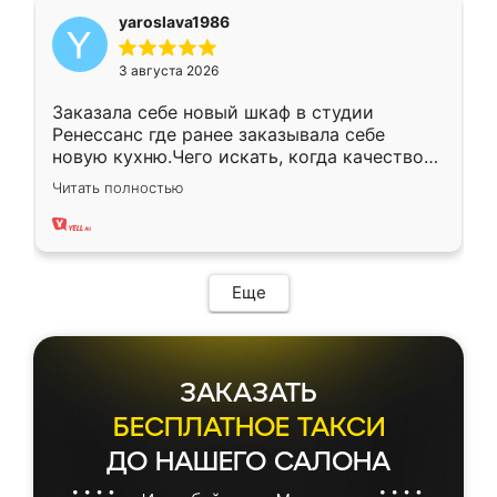
yaroslava1986
3 августа 2026
Заказала себе новый шкаф в студии
Ренессанс где ранее заказывала себе
новую кухню.Чего искать, когда качеством
вполне довольна. Служит кухня уже почти
Читать полностью
два года, нареканий нет.
Еще
ЗАКАЗАТЬ
БЕСПЛАТНОЕ ТАКСИ
ДО НАШЕГО САЛОНА