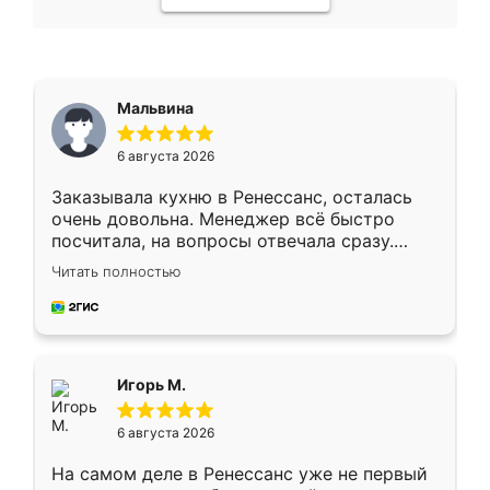
Мальвина
6 августа 2026
Заказывала кухню в Ренессанс, осталась
очень довольна. Менеджер всё быстро
посчитала, на вопросы отвечала сразу.
Замерщик приехал в субботу, подошёл к
Читать полностью
делу со всей ответственностью. Собрали
за день, ребята работали аккуратно, даже
пыли почти не было. Качество отличное,
ящики ходят плавно, ничего не скрипит.
Всё подошло как влитое.
Игорь М.
6 августа 2026
На самом деле в Ренессанс уже не первый