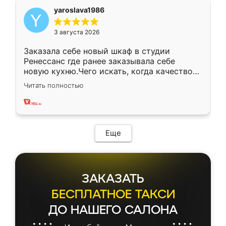
yaroslava1986
3 августа 2026
Заказала себе новый шкаф в студии
Ренессанс где ранее заказывала себе
новую кухню.Чего искать, когда качеством
вполне довольна. Служит кухня уже почти
Читать полностью
два года, нареканий нет.
Еще
ЗАКАЗАТЬ
БЕСПЛАТНОЕ ТАКСИ
ДО НАШЕГО САЛОНА