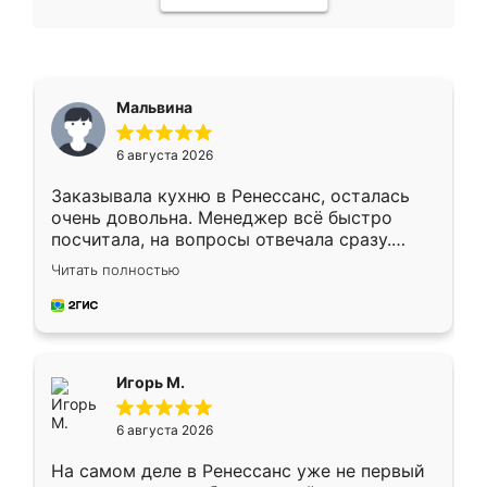
Мальвина
6 августа 2026
Заказывала кухню в Ренессанс, осталась
очень довольна. Менеджер всё быстро
посчитала, на вопросы отвечала сразу.
Замерщик приехал в субботу, подошёл к
Читать полностью
делу со всей ответственностью. Собрали
за день, ребята работали аккуратно, даже
пыли почти не было. Качество отличное,
ящики ходят плавно, ничего не скрипит.
Всё подошло как влитое.
Игорь М.
6 августа 2026
На самом деле в Ренессанс уже не первый