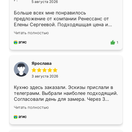
5 августа 2026
Больше всех мне понравилось
предложение от компании Ренессанс от
Елены Сергеевой. Подходяшщая цена и
короткие сроки изготовления. Приехавший
Читать полностью
для замера сотрудник Владислав
предложил по моему эскизу самый
1
подходящий вариант шкафа. Немного его
видоизменил, получилось даже лучше, чем
я хотела.
Ярослава
3 августа 2026
Кухню здесь заказали. Эскизы прислали в
телеграмм. Выбрали наиболее подходящий.
Согласовали день для замера. Через 3
недели кухня была уже готова. Остались
Читать полностью
довольны работой. Спасибо Ренессанс
мебель за качественную работу!