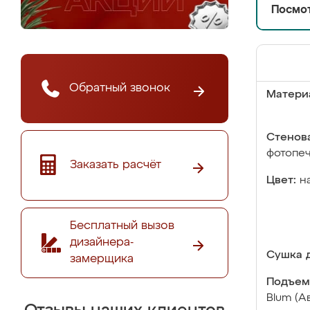
Посмот
Обратный звонок
Матери
Стенова
фотопе
Заказать расчёт
Цвет:
н
Бесплатный вызов
дизайнера-
Сушка д
замерщика
Подъем
Blum (А