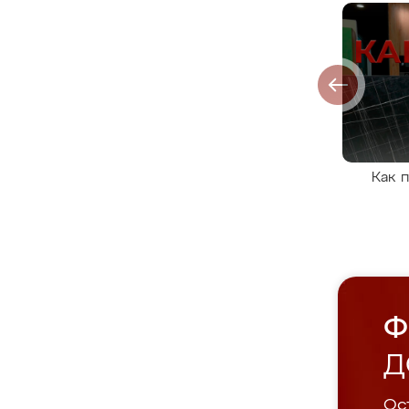
Как 
Ф
Д
Ост