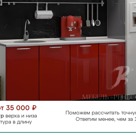
от 35 000 ₽
Поможем рассчитать точну
тр
верха и низа
Ответим менее, чем за 
тура в длину