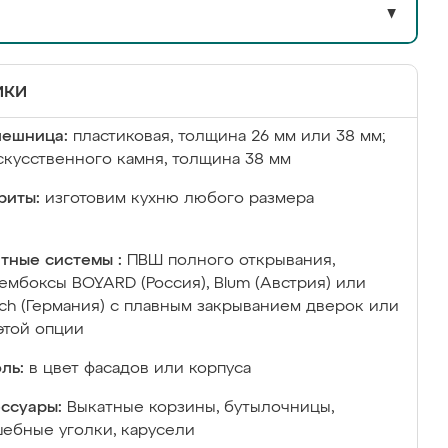
▼
ики
лешница:
пластиковая, толщина 26 мм или 38 мм;
скусственного камня, толщина 38 мм
риты:
изготовим кухню любого размера
тные системы :
ПВШ полного открывания,
ембоксы BOYARD (Россия), Blum (Австрия) или
ich (Германия) с плавным закрыванием дверок или
этой опции
ль:
в цвет фасадов или корпуса
ссуары:
Выкатные корзины, бутылочницы,
ебные уголки, карусели