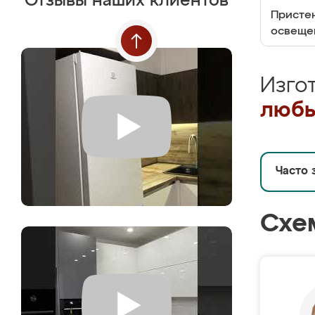
Отзывы наших клиентов
Пристен
освеще
Изго
любы
Часто 
Схе