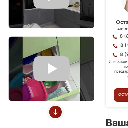
Оста
Позвон
8 (
8 (
8 (
Или оставь
ко
предвар
ОСТ
Ваша