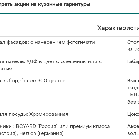
реть акции на кухонные гарнитуры
Характерист
ал фасадов:
с нанесением фотопечати
Сто
из и
я панель:
ХДФ в цвет столешницы или с
Габа
чатью
а выбор, более 300 цветов
Выка
танд
Hett
без 
ля посуды:
Хромированная
Цоко
ники :
BOYARD (Россия) или премиум класса
Аксе
встрия), Hettich (Германия)
волш