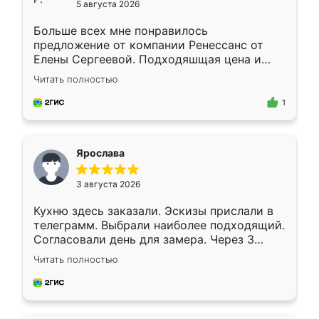
5 августа 2026
Больше всех мне понравилось
предложение от компании Ренессанс от
Елены Сергеевой. Подходяшщая цена и
короткие сроки изготовления. Приехавший
Читать полностью
для замера сотрудник Владислав
предложил по моему эскизу самый
1
подходящий вариант шкафа. Немного его
видоизменил, получилось даже лучше, чем
я хотела.
Ярослава
3 августа 2026
Кухню здесь заказали. Эскизы прислали в
телеграмм. Выбрали наиболее подходящий.
Согласовали день для замера. Через 3
недели кухня была уже готова. Остались
Читать полностью
довольны работой. Спасибо Ренессанс
мебель за качественную работу!