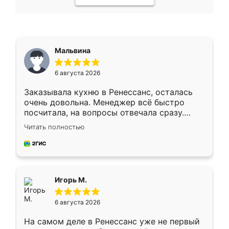
Мальвина
6 августа 2026
Заказывала кухню в Ренессанс, осталась
очень довольна. Менеджер всё быстро
посчитала, на вопросы отвечала сразу.
Замерщик приехал в субботу, подошёл к
Читать полностью
делу со всей ответственностью. Собрали
за день, ребята работали аккуратно, даже
пыли почти не было. Качество отличное,
ящики ходят плавно, ничего не скрипит.
Всё подошло как влитое.
Игорь М.
6 августа 2026
На самом деле в Ренессанс уже не первый