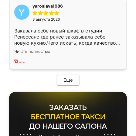
yaroslava1986
3 августа 2026
Заказала себе новый шкаф в студии
Ренессанс где ранее заказывала себе
новую кухню.Чего искать, когда качеством
вполне довольна. Служит кухня уже почти
Читать полностью
два года, нареканий нет.
Еще
ЗАКАЗАТЬ
БЕСПЛАТНОЕ ТАКСИ
ДО НАШЕГО САЛОНА