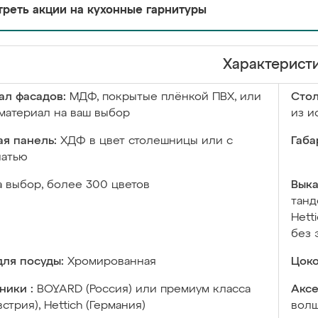
реть акции на кухонные гарнитуры
Характерист
ал фасадов:
МДФ, покрытые плёнкой ПВХ, или
Сто
материал на ваш выбор
из и
я панель:
ХДФ в цвет столешницы или с
Габа
чатью
а выбор, более 300 цветов
Выка
танд
Hett
без 
ля посуды:
Хромированная
Цоко
ники :
BOYARD (Россия) или премиум класса
Аксе
встрия), Hettich (Германия)
волш