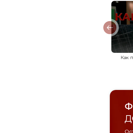
Как 
Ф
Д
Ост