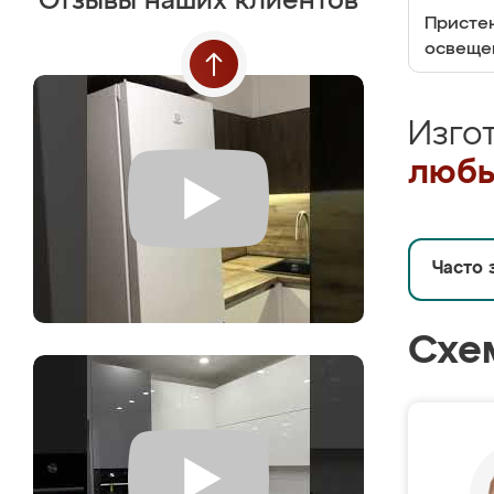
Отзывы наших клиентов
Пристен
освеще
Изго
любы
Часто 
Схе