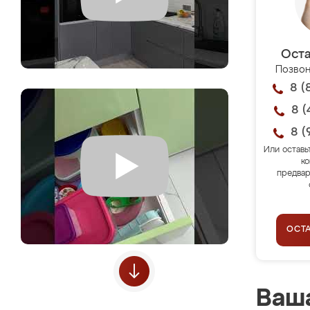
Оста
Позвон
8 (
8 (
8 (
Или оставь
ко
предвар
ОСТ
Ваша