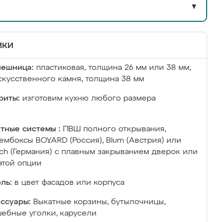
▼
ики
лешница:
пластиковая, толщина 26 мм или 38 мм;
скусственного камня, толщина 38 мм
риты:
изготовим кухню любого размера
тные системы :
ПВШ полного открывания,
ембоксы BOYARD (Россия), Blum (Австрия) или
ich (Германия) с плавным закрыванием дверок или
этой опции
ль:
в цвет фасадов или корпуса
ссуары:
Выкатные корзины, бутылочницы,
ебные уголки, карусели