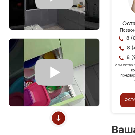
Оста
Позвон
8 (
8 (
8 (
Или оставь
ко
предвар
ОСТ
Ваша