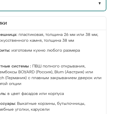
▼
ики
лешница:
пластиковая, толщина 26 мм или 38 мм;
скусственного камня, толщина 38 мм
риты:
изготовим кухню любого размера
тные системы :
ПВШ полного открывания,
ембоксы BOYARD (Россия), Blum (Австрия) или
ich (Германия) с плавным закрыванием дверок или
этой опции
ль:
в цвет фасадов или корпуса
ссуары:
Выкатные корзины, бутылочницы,
ебные уголки, карусели