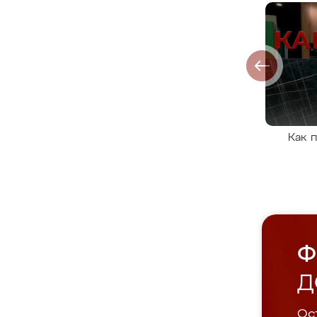
Как 
Ф
Д
Ост