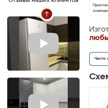
Отзывы наших клиентов
Пристен
освеще
Изго
любы
Часто 
Схе