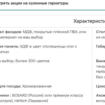
реть акции на кухонные гарнитуры
Характерист
ал фасадов:
МДФ, покрытые плёнкой ПВХ, или
Сто
материал на ваш выбор
из и
я панель:
ХДФ в цвет столешницы или с
Габа
чатью
а выбор, более 300 цветов
Выка
танд
Hett
без 
ля посуды:
Хромированная
Цоко
ники :
BOYARD (Россия) или премиум класса
Аксе
встрия), Hettich (Германия)
волш