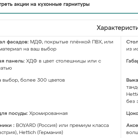
реть акции на кухонные гарнитуры
Характерист
ал фасадов:
МДФ, покрытые плёнкой ПВХ, или
Сто
материал на ваш выбор
из и
я панель:
ХДФ в цвет столешницы или с
Габа
чатью
а выбор, более 300 цветов
Выка
танд
Hett
без 
ля посуды:
Хромированная
Цоко
ники :
BOYARD (Россия) или премиум класса
Аксе
встрия), Hettich (Германия)
волш