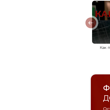
Как 
Ф
Д
Ост