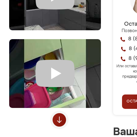
Оста
Позвон
8 (
8 (
8 (
Или оставь
ко
предвар
ОСТ
Ваша