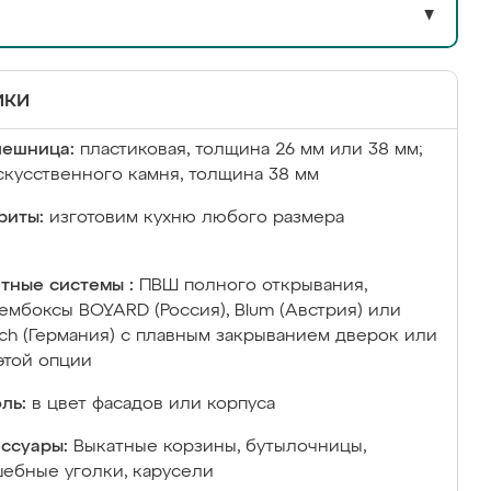
▼
ики
лешница:
пластиковая, толщина 26 мм или 38 мм;
скусственного камня, толщина 38 мм
риты:
изготовим кухню любого размера
тные системы :
ПВШ полного открывания,
ембоксы BOYARD (Россия), Blum (Австрия) или
ich (Германия) с плавным закрыванием дверок или
этой опции
ль:
в цвет фасадов или корпуса
ссуары:
Выкатные корзины, бутылочницы,
ебные уголки, карусели