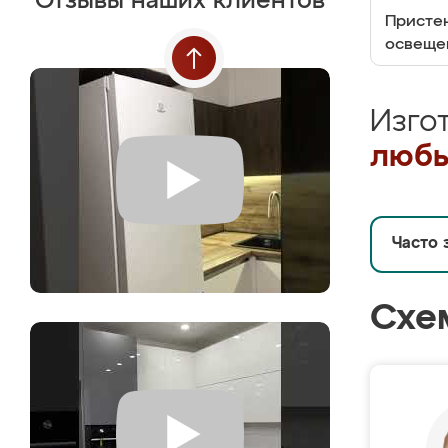
Отзывы наших клиентов
Пристен
освеще
Изго
любы
Часто 
Схе