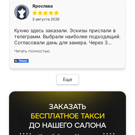
Ярослава
3 августа 2026
Кухню здесь заказали. Эскизы прислали в
телеграмм. Выбрали наиболее подходящий.
Согласовали день для замера. Через 3
недели кухня была уже готова. Остались
Читать полностью
довольны работой. Спасибо Ренессанс
мебель за качественную работу!
Еще
ЗАКАЗАТЬ
БЕСПЛАТНОЕ ТАКСИ
ДО НАШЕГО САЛОНА