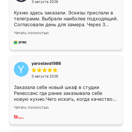
3 августа 2026
Кухню здесь заказали. Эскизы прислали в
телеграмм. Выбрали наиболее подходящий.
Согласовали день для замера. Через 3
недели кухня была уже готова. Остались
Читать полностью
довольны работой. Спасибо Ренессанс
мебель за качественную работу!
yaroslava1986
3 августа 2026
Заказала себе новый шкаф в студии
Ренессанс где ранее заказывала себе
новую кухню.Чего искать, когда качеством
вполне довольна. Служит кухня уже почти
Читать полностью
два года, нареканий нет.