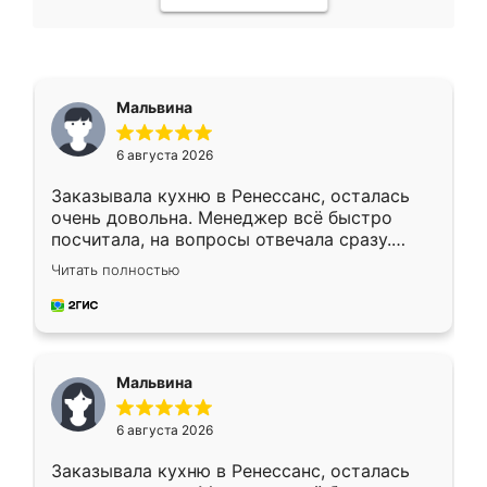
Мальвина
6 августа 2026
Заказывала кухню в Ренессанс, осталась
очень довольна. Менеджер всё быстро
посчитала, на вопросы отвечала сразу.
Замерщик приехал в субботу, подошёл к
Читать полностью
делу со всей ответственностью. Собрали
за день, ребята работали аккуратно, даже
пыли почти не было. Качество отличное,
ящики ходят плавно, ничего не скрипит.
Всё подошло как влитое.
Мальвина
6 августа 2026
Заказывала кухню в Ренессанс, осталась