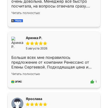
очень довольна. Менеджер всё быстро
посчитала, на вопросы отвечала сразу.
Замерщик приехал в субботу, подошёл к
Читать полностью
делу со всей ответственностью. Собрали
за день, ребята работали аккуратно, даже
пыли почти не было. Качество отличное,
ящики ходят плавно, ничего не скрипит.
Всё подошло как влитое.
Аринка Р.
5 августа 2026
Больше всех мне понравилось
предложение от компании Ренессанс от
Елены Сергеевой. Подходяшщая цена и
короткие сроки изготовления. Приехавший
Читать полностью
для замера сотрудник Владислав
предложил по моему эскизу самый
1
подходящий вариант шкафа. Немного его
видоизменил, получилось даже лучше, чем
я хотела.
Ярослава