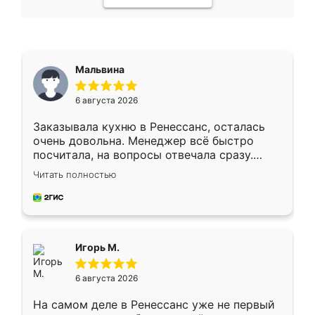
Мальвина
6 августа 2026
Заказывала кухню в Ренессанс, осталась
очень довольна. Менеджер всё быстро
посчитала, на вопросы отвечала сразу.
Замерщик приехал в субботу, подошёл к
Читать полностью
делу со всей ответственностью. Собрали
за день, ребята работали аккуратно, даже
пыли почти не было. Качество отличное,
ящики ходят плавно, ничего не скрипит.
Всё подошло как влитое.
Игорь М.
6 августа 2026
На самом деле в Ренессанс уже не первый