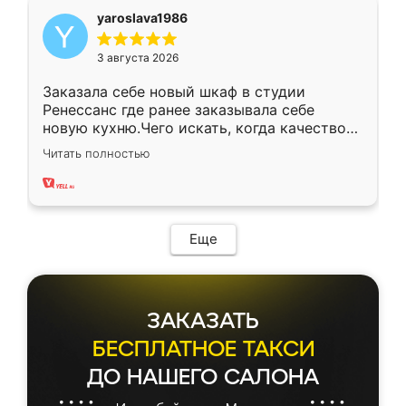
yaroslava1986
3 августа 2026
Заказала себе новый шкаф в студии
Ренессанс где ранее заказывала себе
новую кухню.Чего искать, когда качеством
вполне довольна. Служит кухня уже почти
Читать полностью
два года, нареканий нет.
Еще
ЗАКАЗАТЬ
БЕСПЛАТНОЕ ТАКСИ
ДО НАШЕГО САЛОНА