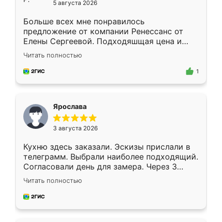
5 августа 2026
Больше всех мне понравилось
предложение от компании Ренессанс от
Елены Сергеевой. Подходяшщая цена и
короткие сроки изготовления. Приехавший
Читать полностью
для замера сотрудник Владислав
предложил по моему эскизу самый
1
подходящий вариант шкафа. Немного его
видоизменил, получилось даже лучше, чем
я хотела.
Ярослава
3 августа 2026
Кухню здесь заказали. Эскизы прислали в
телеграмм. Выбрали наиболее подходящий.
Согласовали день для замера. Через 3
недели кухня была уже готова. Остались
Читать полностью
довольны работой. Спасибо Ренессанс
мебель за качественную работу!