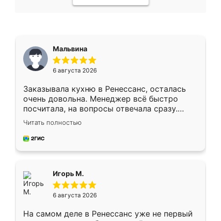
Мальвина
6 августа 2026
Заказывала кухню в Ренессанс, осталась
очень довольна. Менеджер всё быстро
посчитала, на вопросы отвечала сразу.
Замерщик приехал в субботу, подошёл к
Читать полностью
делу со всей ответственностью. Собрали
за день, ребята работали аккуратно, даже
пыли почти не было. Качество отличное,
ящики ходят плавно, ничего не скрипит.
Всё подошло как влитое.
Игорь М.
6 августа 2026
На самом деле в Ренессанс уже не первый