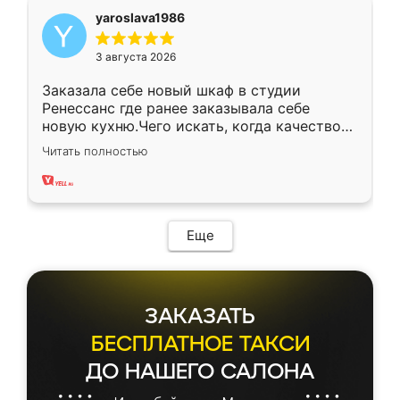
yaroslava1986
3 августа 2026
Заказала себе новый шкаф в студии
Ренессанс где ранее заказывала себе
новую кухню.Чего искать, когда качеством
вполне довольна. Служит кухня уже почти
Читать полностью
два года, нареканий нет.
Еще
ЗАКАЗАТЬ
БЕСПЛАТНОЕ ТАКСИ
ДО НАШЕГО САЛОНА