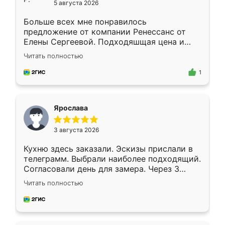
5 августа 2026
Больше всех мне понравилось
предложение от компании Ренессанс от
Елены Сергеевой. Подходяшщая цена и
короткие сроки изготовления. Приехавший
Читать полностью
для замера сотрудник Владислав
предложил по моему эскизу самый
1
подходящий вариант шкафа. Немного его
видоизменил, получилось даже лучше, чем
я хотела.
Ярослава
3 августа 2026
Кухню здесь заказали. Эскизы прислали в
телеграмм. Выбрали наиболее подходящий.
Согласовали день для замера. Через 3
недели кухня была уже готова. Остались
Читать полностью
довольны работой. Спасибо Ренессанс
мебель за качественную работу!