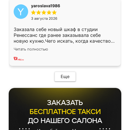
yaroslava1986
3 августа 2026
Заказала себе новый шкаф в студии
Ренессанс где ранее заказывала себе
новую кухню.Чего искать, когда качеством
вполне довольна. Служит кухня уже почти
Читать полностью
два года, нареканий нет.
Еще
ЗАКАЗАТЬ
БЕСПЛАТНОЕ ТАКСИ
ДО НАШЕГО САЛОНА