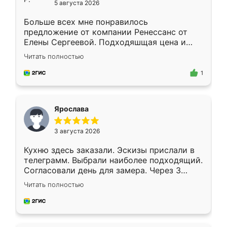
5 августа 2026
Больше всех мне понравилось
предложение от компании Ренессанс от
Елены Сергеевой. Подходяшщая цена и
короткие сроки изготовления. Приехавший
Читать полностью
для замера сотрудник Владислав
предложил по моему эскизу самый
1
подходящий вариант шкафа. Немного его
видоизменил, получилось даже лучше, чем
я хотела.
Ярослава
3 августа 2026
Кухню здесь заказали. Эскизы прислали в
телеграмм. Выбрали наиболее подходящий.
Согласовали день для замера. Через 3
недели кухня была уже готова. Остались
Читать полностью
довольны работой. Спасибо Ренессанс
мебель за качественную работу!