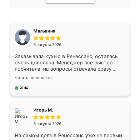
Мальвина
6 августа 2026
Заказывала кухню в Ренессанс, осталась
очень довольна. Менеджер всё быстро
посчитала, на вопросы отвечала сразу.
Замерщик приехал в субботу, подошёл к
Читать полностью
делу со всей ответственностью. Собрали
за день, ребята работали аккуратно, даже
пыли почти не было. Качество отличное,
ящики ходят плавно, ничего не скрипит.
Всё подошло как влитое.
Игорь М.
6 августа 2026
На самом деле в Ренессанс уже не первый