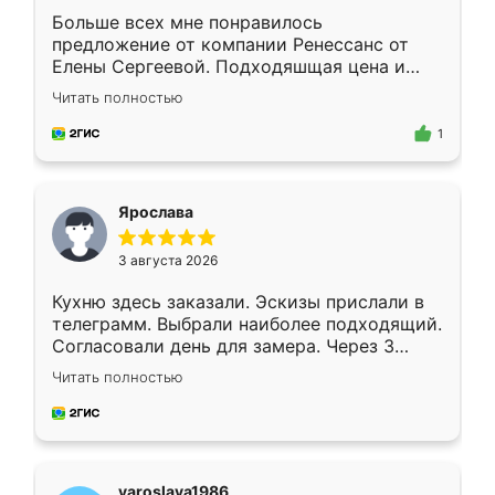
Больше всех мне понравилось
предложение от компании Ренессанс от
Елены Сергеевой. Подходяшщая цена и
короткие сроки изготовления. Приехавший
Читать полностью
для замера сотрудник Владислав
предложил по моему эскизу самый
1
подходящий вариант шкафа. Немного его
видоизменил, получилось даже лучше, чем
я хотела.
Ярослава
3 августа 2026
Кухню здесь заказали. Эскизы прислали в
телеграмм. Выбрали наиболее подходящий.
Согласовали день для замера. Через 3
недели кухня была уже готова. Остались
Читать полностью
довольны работой. Спасибо Ренессанс
мебель за качественную работу!
yaroslava1986