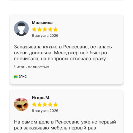
Мальвина
6 августа 2026
Заказывала кухню в Ренессанс, осталась
очень довольна. Менеджер всё быстро
посчитала, на вопросы отвечала сразу.
Замерщик приехал в субботу, подошёл к
Читать полностью
делу со всей ответственностью. Собрали
за день, ребята работали аккуратно, даже
пыли почти не было. Качество отличное,
ящики ходят плавно, ничего не скрипит.
Всё подошло как влитое.
Игорь М.
6 августа 2026
На самом деле в Ренессанс уже не первый
раз заказываю мебель первый раз