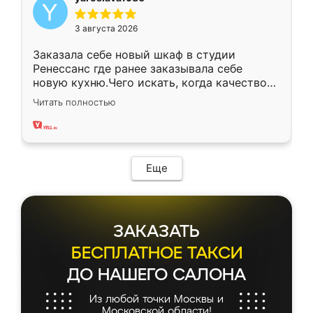
3 августа 2026
Заказала себе новый шкаф в студии
Ренессанс где ранее заказывала себе
новую кухню.Чего искать, когда качеством
вполне довольна. Служит кухня уже почти
Читать полностью
два года, нареканий нет.
Еще
ЗАКАЗАТЬ
БЕСПЛАТНОЕ ТАКСИ
ДО НАШЕГО САЛОНА
Из любой точки Москвы и
Московской области!