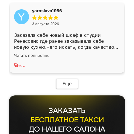
yaroslava1986
3 августа 2026
Заказала себе новый шкаф в студии
Ренессанс где ранее заказывала себе
новую кухню.Чего искать, когда качеством
вполне довольна. Служит кухня уже почти
Читать полностью
два года, нареканий нет.
Еще
ЗАКАЗАТЬ
БЕСПЛАТНОЕ ТАКСИ
ДО НАШЕГО САЛОНА