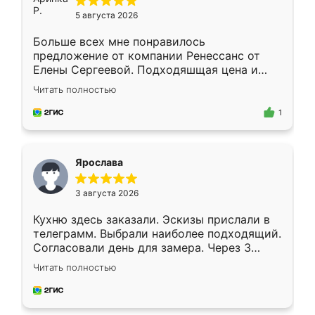
5 августа 2026
Больше всех мне понравилось
предложение от компании Ренессанс от
Елены Сергеевой. Подходяшщая цена и
короткие сроки изготовления. Приехавший
Читать полностью
для замера сотрудник Владислав
предложил по моему эскизу самый
1
подходящий вариант шкафа. Немного его
видоизменил, получилось даже лучше, чем
я хотела.
Ярослава
3 августа 2026
Кухню здесь заказали. Эскизы прислали в
телеграмм. Выбрали наиболее подходящий.
Согласовали день для замера. Через 3
недели кухня была уже готова. Остались
Читать полностью
довольны работой. Спасибо Ренессанс
мебель за качественную работу!