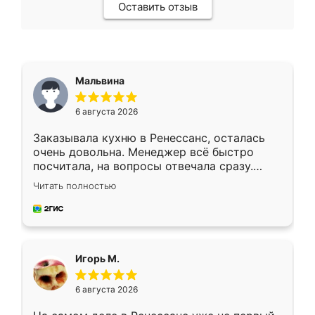
Оставить отзыв
Мальвина
6 августа 2026
Заказывала кухню в Ренессанс, осталась
очень довольна. Менеджер всё быстро
посчитала, на вопросы отвечала сразу.
Замерщик приехал в субботу, подошёл к
Читать полностью
делу со всей ответственностью. Собрали
за день, ребята работали аккуратно, даже
пыли почти не было. Качество отличное,
ящики ходят плавно, ничего не скрипит.
Всё подошло как влитое.
Игорь М.
6 августа 2026