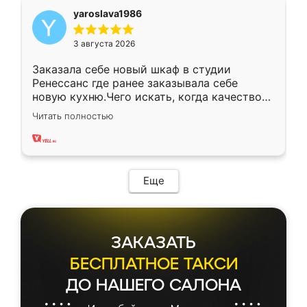
yaroslava1986
3 августа 2026
Заказала себе новый шкаф в студии
Ренессанс где ранее заказывала себе
новую кухню.Чего искать, когда качеством
вполне довольна. Служит кухня уже почти
Читать полностью
два года, нареканий нет.
Еще
ЗАКАЗАТЬ
БЕСПЛАТНОЕ ТАКСИ
ДО НАШЕГО САЛОНА