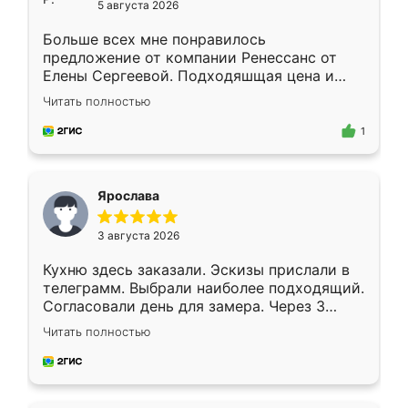
5 августа 2026
Больше всех мне понравилось
предложение от компании Ренессанс от
Елены Сергеевой. Подходяшщая цена и
короткие сроки изготовления. Приехавший
Читать полностью
для замера сотрудник Владислав
предложил по моему эскизу самый
1
подходящий вариант шкафа. Немного его
видоизменил, получилось даже лучше, чем
я хотела.
Ярослава
3 августа 2026
Кухню здесь заказали. Эскизы прислали в
телеграмм. Выбрали наиболее подходящий.
Согласовали день для замера. Через 3
недели кухня была уже готова. Остались
Читать полностью
довольны работой. Спасибо Ренессанс
мебель за качественную работу!