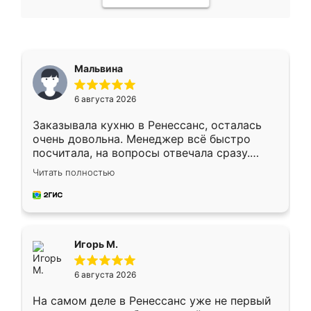
Мальвина
6 августа 2026
Заказывала кухню в Ренессанс, осталась
очень довольна. Менеджер всё быстро
посчитала, на вопросы отвечала сразу.
Замерщик приехал в субботу, подошёл к
Читать полностью
делу со всей ответственностью. Собрали
за день, ребята работали аккуратно, даже
пыли почти не было. Качество отличное,
ящики ходят плавно, ничего не скрипит.
Всё подошло как влитое.
Игорь М.
6 августа 2026
На самом деле в Ренессанс уже не первый