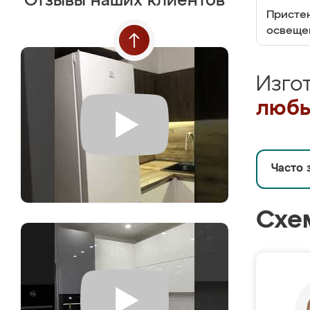
Отзывы наших клиентов
Пристен
освеще
Изго
любы
Часто 
Схе