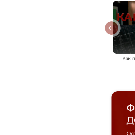
Как 
Ф
Д
Ост