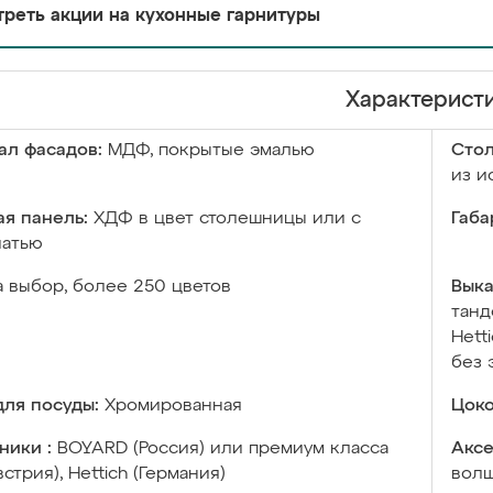
реть акции на кухонные гарнитуры
Характерист
ал фасадов:
МДФ, покрытые эмалью
Сто
из и
я панель:
ХДФ в цвет столешницы или с
Габа
чатью
а выбор, более 250 цветов
Выка
танд
Hett
без 
ля посуды:
Хромированная
Цоко
ники :
BOYARD (Россия) или премиум класса
Аксе
встрия), Hettich (Германия)
волш