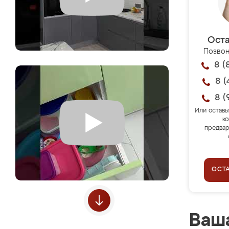
Оста
Позвон
8 (
8 (
8 (
Или оставь
ко
предвар
ОСТ
Ваша