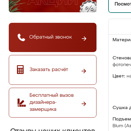
Посмот
Обратный звонок
Матери
Стенова
фотопе
Заказать расчёт
Цвет:
н
Бесплатный вызов
дизайнера-
Сушка д
замерщика
Подъем
Blum (А