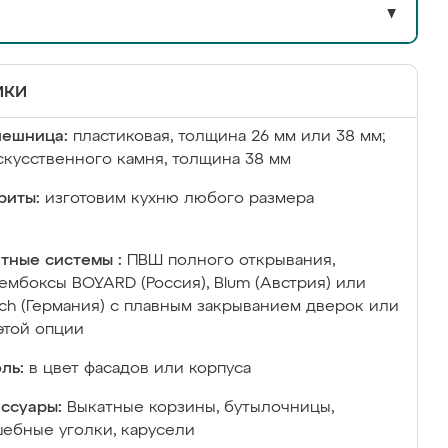
▼
ики
лешница:
пластиковая, толщина 26 мм или 38 мм;
скусственного камня, толщина 38 мм
риты:
изготовим кухню любого размера
тные системы :
ПВШ полного открывания,
ембоксы BOYARD (Россия), Blum (Австрия) или
ich (Германия) с плавным закрыванием дверок или
этой опции
ль:
в цвет фасадов или корпуса
ссуары:
Выкатные корзины, бутылочницы,
ебные уголки, карусели