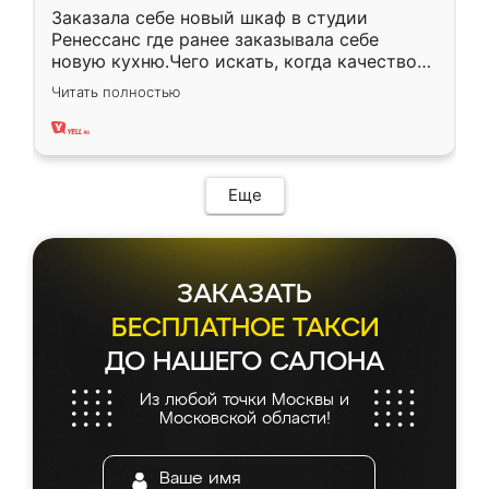
Заказала себе новый шкаф в студии
Ренессанс где ранее заказывала себе
новую кухню.Чего искать, когда качеством
вполне довольна. Служит кухня уже почти
Читать полностью
два года, нареканий нет.
Еще
ЗАКАЗАТЬ
БЕСПЛАТНОЕ ТАКСИ
ДО НАШЕГО САЛОНА
Из любой точки Москвы и
Московской области!