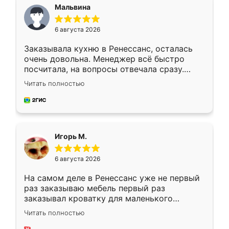
Мальвина
6 августа 2026
Заказывала кухню в Ренессанс, осталась
очень довольна. Менеджер всё быстро
посчитала, на вопросы отвечала сразу.
Замерщик приехал в субботу, подошёл к
Читать полностью
делу со всей ответственностью. Собрали
за день, ребята работали аккуратно, даже
пыли почти не было. Качество отличное,
ящики ходят плавно, ничего не скрипит.
Всё подошло как влитое.
Игорь М.
6 августа 2026
На самом деле в Ренессанс уже не первый
раз заказываю мебель первый раз
заказывал кроватку для маленького
ребёнка при его рождении ,во второй раз
Читать полностью
заказал шкаф-купе. По качеству очень