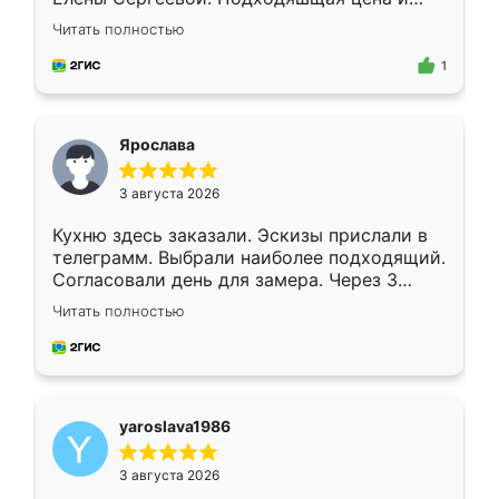
короткие сроки изготовления. Приехавший
Читать полностью
для замера сотрудник Владислав
предложил по моему эскизу самый
1
подходящий вариант шкафа. Немного его
видоизменил, получилось даже лучше, чем
я хотела.
Ярослава
3 августа 2026
Кухню здесь заказали. Эскизы прислали в
телеграмм. Выбрали наиболее подходящий.
Согласовали день для замера. Через 3
недели кухня была уже готова. Остались
Читать полностью
довольны работой. Спасибо Ренессанс
мебель за качественную работу!
yaroslava1986
3 августа 2026