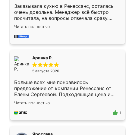
Заказывала кухню в Ренессанс, осталась
очень довольна. Менеджер всё быстро
посчитала, на вопросы отвечала сразу.
Замерщик приехал в субботу, подошёл к
Читать полностью
делу со всей ответственностью. Собрали
за день, ребята работали аккуратно, даже
пыли почти не было. Качество отличное,
ящики ходят плавно, ничего не скрипит.
Всё подошло как влитое.
Аринка Р.
5 августа 2026
Больше всех мне понравилось
предложение от компании Ренессанс от
Елены Сергеевой. Подходяшщая цена и
короткие сроки изготовления. Приехавший
Читать полностью
для замера сотрудник Владислав
предложил по моему эскизу самый
1
подходящий вариант шкафа. Немного его
видоизменил, получилось даже лучше, чем
я хотела.
Ярослава