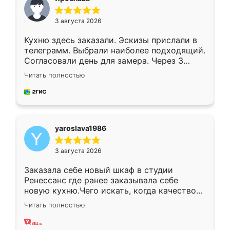
3 августа 2026
Кухню здесь заказали. Эскизы прислали в
телеграмм. Выбрали наиболее подходящий.
Согласовали день для замера. Через 3
недели кухня была уже готова. Остались
Читать полностью
довольны работой. Спасибо Ренессанс
мебель за качественную работу!
yaroslava1986
3 августа 2026
Заказала себе новый шкаф в студии
Ренессанс где ранее заказывала себе
новую кухню.Чего искать, когда качеством
вполне довольна. Служит кухня уже почти
Читать полностью
два года, нареканий нет.